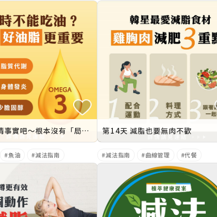
第19天 認清事實吧～根本沒有「局部瘦身」
第14天 減脂也要無肉不歡
魚油
減法指南
減法指南
曲線管理
代餐