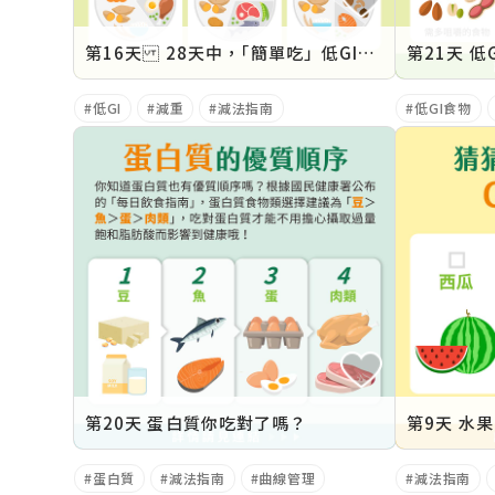
第16天 28天中，｢簡單吃」低GI餐盤設計概念
第21天 低
低GI
減重
減法指南
低GI食物
第20天 蛋白質你吃對了嗎？
第9天 水
蛋白質
減法指南
曲線管理
減法指南