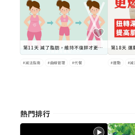
第11天 減了脂肪，維持不復胖才更是關鍵！
第18天 
減法指南
曲線管理
代餐
運動
減
熱門排行