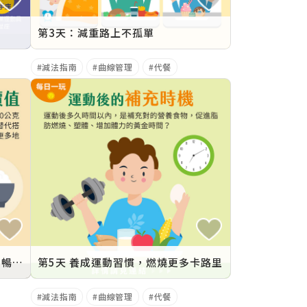
第3天：減重路上不孤單
減法指南
曲線管理
代餐
第7天 減重神器「地瓜」，纖淨順暢好幫手
第5天 養成運動習慣，燃燒更多卡路里
減法指南
曲線管理
代餐