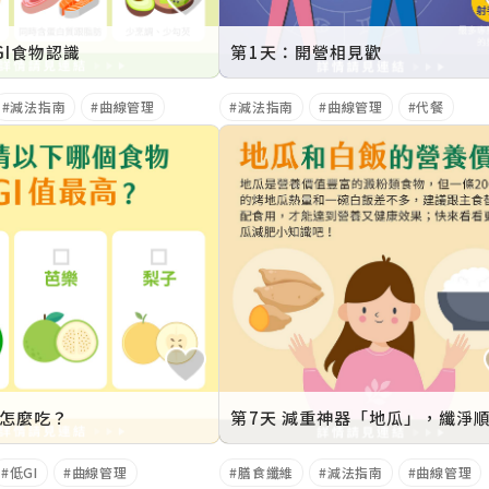
GI食物認識
第1天：開營相見歡
減法指南
曲線管理
減法指南
曲線管理
代餐
果怎麼吃？
低GI
曲線管理
膳食纖維
減法指南
曲線管理