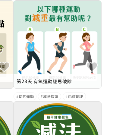
第23天 有氧運動迷思破除
有氧運動
減法指南
曲線管理