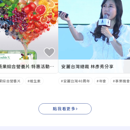
Double X蔬果綜合營養片 特惠活動7/3登場
安麗台灣總裁 林彥秀分享
X蔬果綜合營養片
維生素
安麗台灣40周年
年會
事業機會
點我看更多