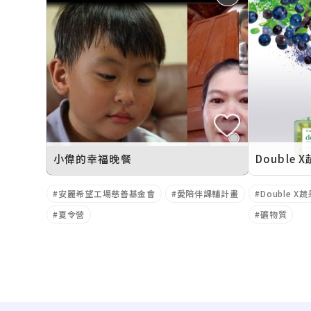
小偉的幸福晚餐
安麗希望工場慈善基金會
愛陪伴課輔計畫
Double 
夏令營
礦物質