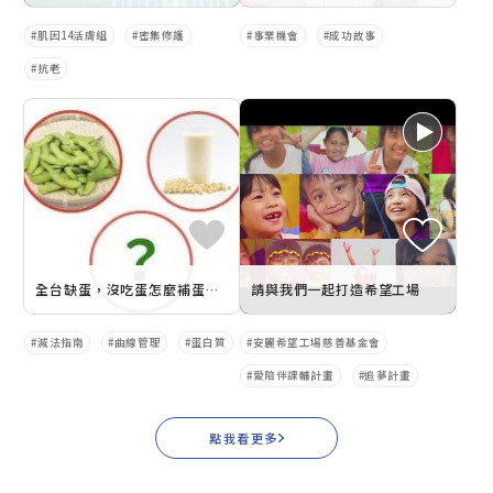
肌因14活膚組
密集修護
事業機會
成功故事
抗老
全台缺蛋，沒吃蛋怎麼補蛋白質？4種食物把植物性蛋白質補好補滿
請與我們一起打造希望工場
減法指南
曲線管理
蛋白質
安麗希望工場慈善基金會
愛陪伴課輔計畫
追夢計畫
點我看更多