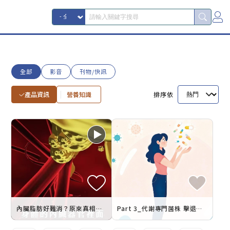
全部
影音
刊物/快訊
產品資訊
營養知識
排序依
內臟脂肪好難消？原來真相藏在腸道裡！
Part 3_代謝專門菌株 擊退內臟脂肪