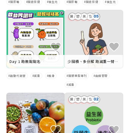
腸肝軸
腸道保健
後生元
腸肝軸
腸道保健
後生元
Day 1 助教點點名
少囤積、多分解 助減重一臂之力
啟動代謝營
減重
瘦身
腸塑美型專刊
曲線管理
減重