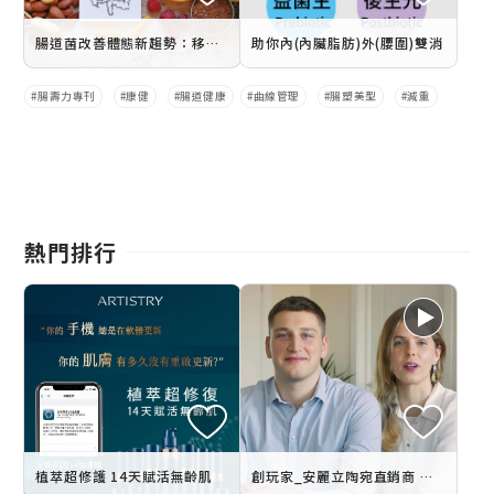
腸道菌改善體態新趨勢：移植瘦老鼠腸道菌研究
助你內(內臟脂肪)外(腰圍)雙消
腸壽力專刊
康健
腸道健康
曲線管理
腸塑美型
減重
熱門排行
植萃超修護 14天賦活無齡肌
創玩家_安麗立陶宛直銷商 札內塔&維洛斯