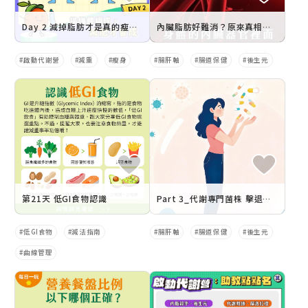
Day 2 減掉脂肪才是真的瘦下來
內臟脂肪好難消？原來真相藏在腸道裡！
啟動代謝營
減重
瘦身
腸肝軸
腸道保健
後生元
第21天 低GI食物認識
Part 3_代謝專門菌株 擊退內臟脂肪
低GI食物
減法指南
腸肝軸
腸道保健
後生元
曲線管理