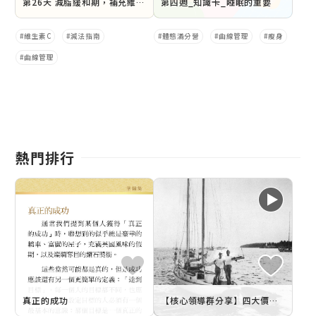
第26天 減脂緩和期，補充維生素C，身體笑CC
第四週_知識卡_睡眠的重要
維生素C
減法指南
體態滿分營
曲線管理
瘦身
曲線管理
熱門排行
真正的成功
【核心領導群分享】四大價值 個人價值