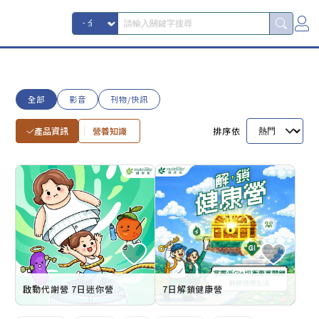
全部
影音
刊物/快訊
產品資訊
營養知識
排序依
啟動代謝營 7日迷你營
7日解鎖健康營