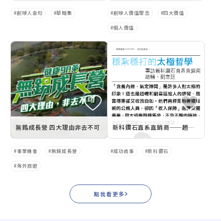
創辦人金句
華翰集
創辦人價值理念
四大價值
個人價值
無錫成長營 四大理由非去不可
新科鑽石直系直銷商──趙暢、劉韋廷
事業機會
無錫成長營
成功故事
新科鑽石
海外旅遊
點我看更多