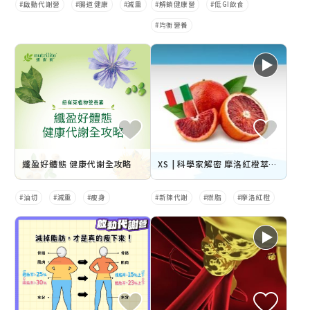
啟動代謝營
腸道健康
減重
解鎖健康營
低GI飲食
均衡營養
纖盈好體態 健康代謝全攻略
XS | 科學家解密 摩洛紅橙萃取物功效
油切
減重
瘦身
新陳代謝
燃脂
摩洛紅橙