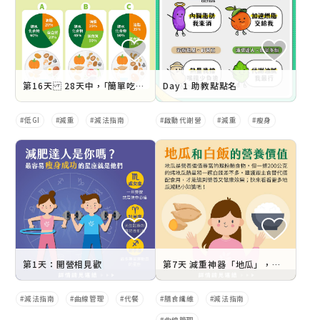
第16天 28天中，｢簡單吃」低GI餐盤設計概念
Day 1 助教點點名
低GI
減重
減法指南
啟動代謝營
減重
瘦身
第1天：開營相見歡
第7天 減重神器「地瓜」，纖淨順暢好幫手
減法指南
曲線管理
代餐
膳食纖維
減法指南