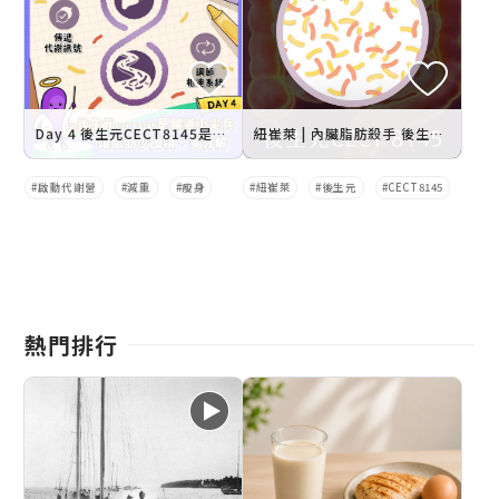
Day 4 後生元CECT8145是腸道小尖兵
紐崔萊 | 內臟脂肪殺手 後生元CECT8145
啟動代謝營
減重
瘦身
紐崔萊
後生元
CECT8145
熱門排行