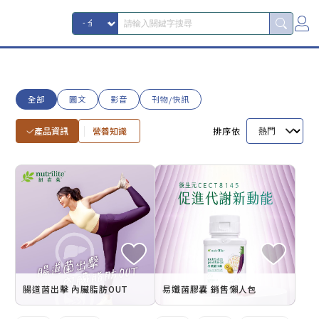
全部
圖文
影音
刊物/快訊
產品資訊
營養知識
排序依
腸道菌出擊 內臟脂肪OUT
易孅菌膠囊 銷售懶人包