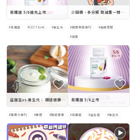
易孅菌 5/6搶先上市
少囤積、多分解 助減重一臂之力
易孅菌
CECT8145
後生元
腸塑美型專刊
曲線管理
減重
益菌生vs.後生元： 腸道健康的「好菌食物」
易孅菌 5/6上市
腸壽力專刊
康健
腸道健康
易孅菌
益生菌
後生元