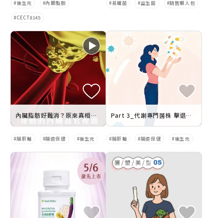
後生元
內髒脂肪
易孅菌
益生菌
銷售懶人包
CECT8145
內臟脂肪好難消？原來真相藏在腸道裡！
Part 3_代謝專門菌株 擊退內臟脂肪
腸肝軸
腸道保健
後生元
腸肝軸
腸道保健
後生元