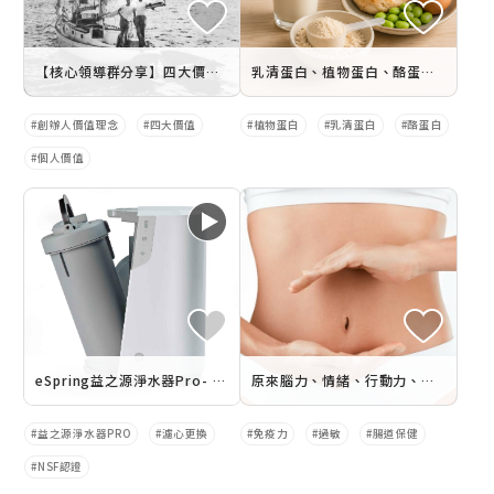
【核心領導群分享】四大價值 個人價值
乳清蛋白、植物蛋白、酪蛋白差在哪？一次選對適合你的蛋白粉
創辦人價值理念
四大價值
植物蛋白
乳清蛋白
酪蛋白
個人價值
eSpring益之源淨水器Pro- 濾心更換毫不費力
原來腦力、情緒、行動力、肥胖……都跟腸道菌有關！養好腸道菌 掌握全身健康密碼
益之源淨水器PRO
濾心更換
免疫力
過敏
腸道保健
NSF認證