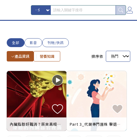
全部
影音
刊物/快訊
產品資訊
營養知識
排序依
內臟脂肪好難消？原來真相藏在腸道裡！
Part 3_代謝專門菌株 擊退內臟脂肪