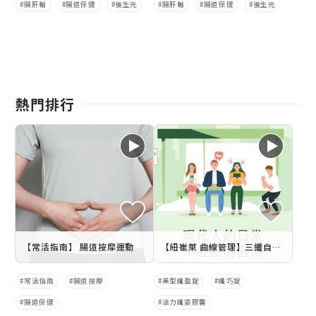
腸肝軸
腸道保健
後生元
腸肝軸
腸道保健
後生元
熱門排行
【常活指南】 腸道按摩運動
【紐崔萊 曲線管理】三纖自然代謝快
常活指南
腸道按摩
美型纖盈錠
纖巧錠
腸道保健
活力纖姿膠囊