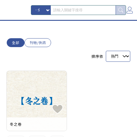
全部
刊物/快訊
排序依
冬之卷