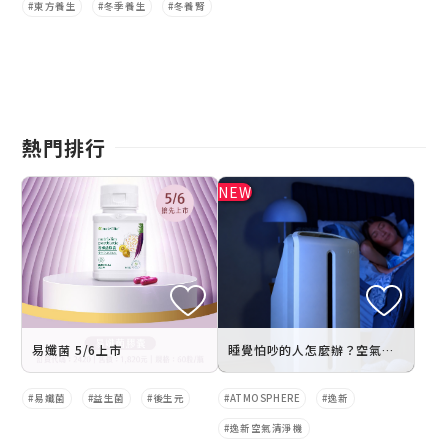
東方養生
冬季養生
冬養腎
熱門排行
易孅菌 5/6上市
睡覺怕吵的人怎麼辦？空氣清淨機安靜要看幾分貝？實測超靜音模式推薦
易孅菌
益生菌
後生元
ATMOSPHERE
逸新
逸新空氣清淨機