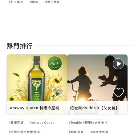
新人專區
脹氣
消化酵素
熱門排行
Amway Queen 特級冷壓初榨橄欖油 3/4上市
紐崔萊double X【父女篇】
健康烹調
Amway Queen
Double X蔬果綜合營養片
特級冷壓初榨橄欖油
均衡營養
植物營養素