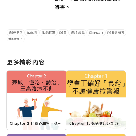
腸道保健
益生菌
曲線管理
減重
膳食纖維
Omega 3
植物營養素
健康萊了
更多精彩內容
Chapter 2 保養心血管、穩定血糖自在更舒心：兼顧「懂吃、動滋」 三高臨危不亂
Chapter 1. 儲備健康超能力 益菌更益身：學會正確好「食育」 不讓健康拉警報