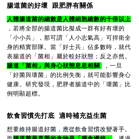
腸道菌的好壞
跟肥胖有關係
人體腸道菌的總數是人體細胞總數的十倍以上
，若將全部的腸道菌比擬成一群有好有壞的
「小小兵」，那可謂「人小志氣高」可捍衛全
身的精實部隊。當「好士兵」佔多數時，就代
表腸道的「菌相」屬於較好狀態；反之亦然。
腸道「菌相」與身心狀態息息相關
，一旦
「好菌與壞菌」的比例失衡，就可能影響身心
健康。研究發現，肥胖者腸道中的「壞菌」比
例明顯超標。
飲食習慣先打底
適時補充益生菌
想要維持腸道好菌，應從飲食習慣改變著手。
而
腸道菌最喜愛的食物是「膳食纖維」
，透過