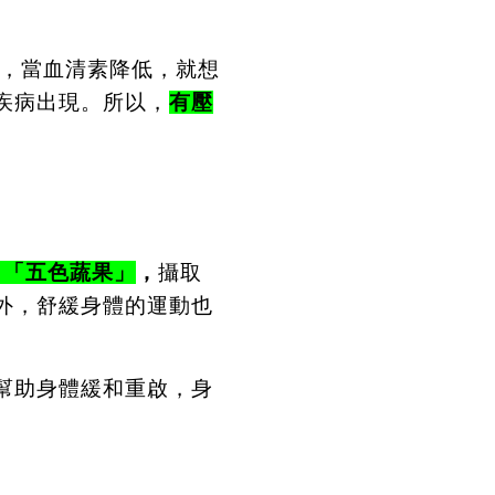
，當血清素降低，就想
疾病出現。所以，
有壓
 「五色蔬果」
，
攝取
外，舒緩身體的運動也
幫助身體緩和重啟，身