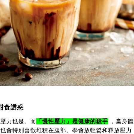
甜食誘惑
，壓力也是。而
「慢性壓力」是健康的殺手
，當身體
肪也會特別喜歡堆積在腹部。學會放輕鬆和釋放壓力