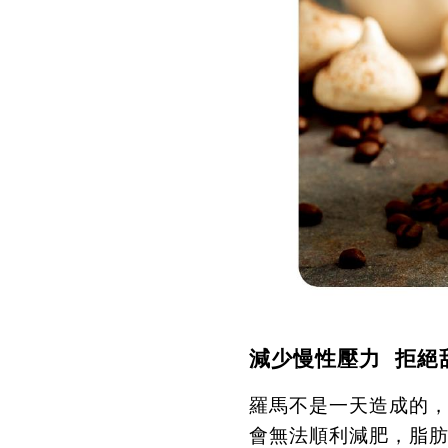
減少慢性壓力
拒絕
羅馬不是一天造成的
會無法順利減肥，脂