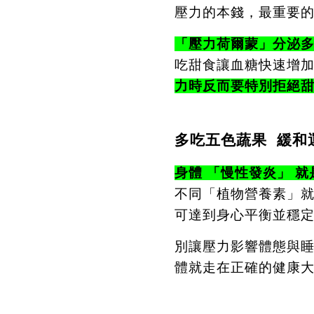
壓力的本錢，最重要
「壓力荷爾蒙」分泌
吃甜食讓血糖快速增
力時反而要特別拒絕
多吃五色蔬果
緩和
身體 「慢性發炎」 
不同「植物營養素」
可達到身心平衡並穩
別讓壓力影響體態與
體就走在正確的健康