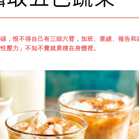
忙碌，恨不得自己有三頭六臂，
加班、業績、報告和
慢性壓力」不知不覺就累積在身體裡。