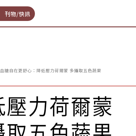
刊物/快訊
、穩定血糖自在更舒心：降低壓力荷爾蒙 多攝取五色蔬果