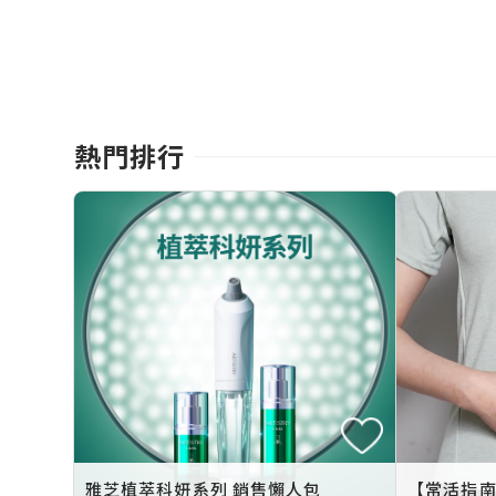
熱門排行
雅芝植萃科妍系列 銷售懶人包
【常活指南