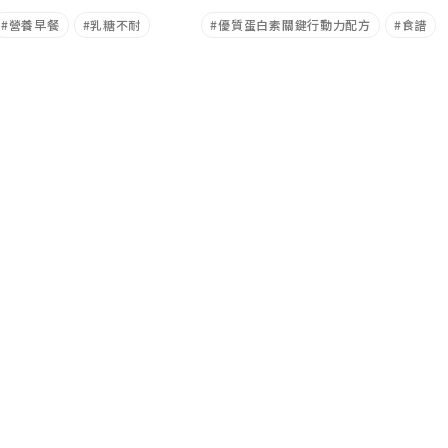
營養早餐
乳糖不耐
優質蛋白素關鍵行動力配方
食譜