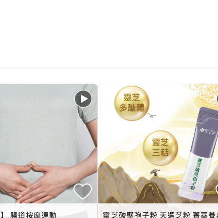
】 腸道按摩運動
靈芝破壁孢子粉 天選芝粉 菁華養