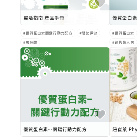
靈活指南 產品手冊
優質蛋白素關鍵行動力配方
關節保健
優質蛋白素
玻尿酸
銷售懶人包
優質蛋白素--關鍵行動力配方