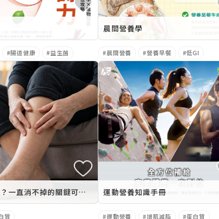
刊
晨間營養學
腸道健康
益生菌
晨間營養
營養早餐
低GI
水腫怎麼辦？一直消不掉的關鍵可能是「蛋白質不足」！解析水腫原因與消水腫方法
運動營養知識手冊
白質
運動營養
增肌減脂
蛋白質