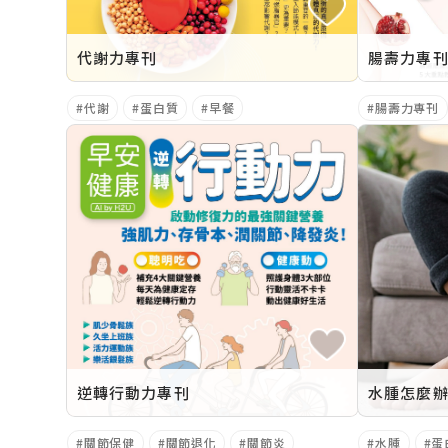
代謝力專刊
腸壽力專
代謝
蛋白質
早餐
腸壽力專刊
逆轉行動力專刊
關節保健
關節退化
關節炎
水腫
蛋