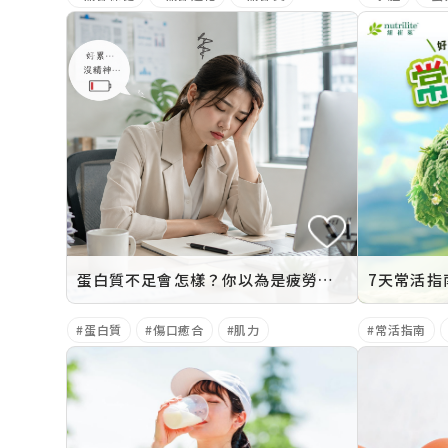
蛋白質不足會怎樣？你以為是疲勞，其實是「蛋白質缺乏」！10大身體訊號與改善方法
7天常活指
蛋白質
傷口癒合
肌力
常活指南