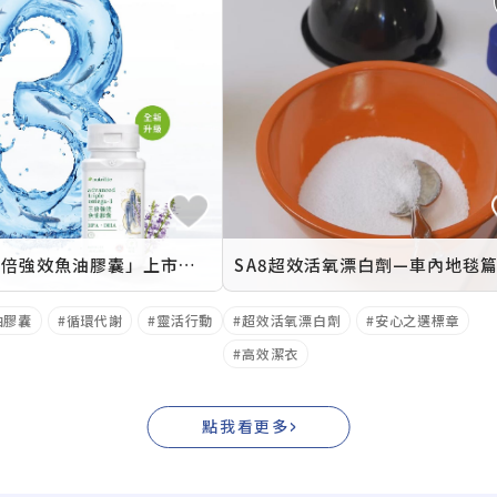
紐崔萊「三倍強效魚油膠囊」上市媒體活動(2024. 07. 09)
SA8超效活氧漂白劑—車內地毯
油膠囊
循環代謝
靈活行動
超效活氧漂白劑
安心之選標章
高效潔衣
點我看更多