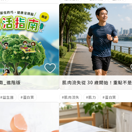
南_進階版
益生菌
蛋白質
肌肉流失
肌力
蛋白質