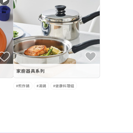
篇
家廚器具系列
煎炸鍋
湯鍋
健康料理組