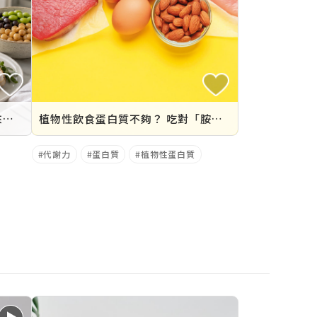
蛋白質食物首選不是雞胸肉？原來大豆蛋白才是關鍵！10大高蛋白食物排行＋攝取量完整指南
植物性飲食蛋白質不夠？ 吃對「胺基酸」才是關鍵
代謝力
蛋白質
植物性蛋白質