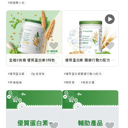
銷售懶人包
全植0負擔 優質蛋白素5特色
優質蛋白素 關鍵行動力配方 產品廣告
優質蛋白素
生長發育
優質蛋白素關鍵行動力配方
修補組織
玻尿酸
長客計畫