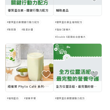
優質蛋白素--關鍵行動力配方
輔助產品
優質蛋白素關鍵行動力配方
優質蛋白素全植物配方
玻尿酸
長客計畫
強效C營養片
Double X蔬果綜合營養片
紐崔萊 Phyto Café 系列- 優蛋白豆乳 2024年1月3日暖心上線
全方位靈活組，最完整的營養守護
植物蛋白
營養早餐
優質蛋白素關鍵動力配方
乳糖不耐
優質蛋白素關鍵行動力配方