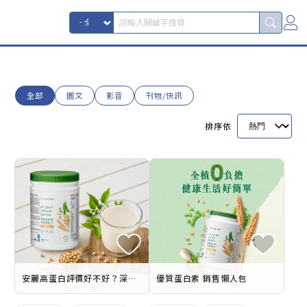
全部
圖文
影音
刊物/快訊
排序依
安麗高蛋白評價好不好？深入解析紐崔萊優質蛋白素功效、副作用與適合族群
優質蛋白素 銷售懶人包