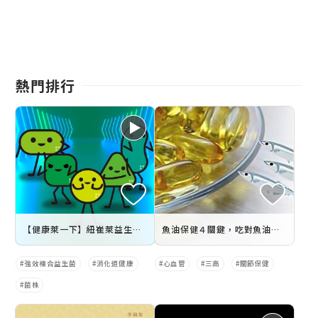
熱門排行
【健康萊一下】紐崔萊益生菌_好菌基因強效如一
魚油保健４關鍵，吃對魚油營養吸收高３倍！
強效複合益生菌
消化道健康
心血管
三高
關節保健
菌株