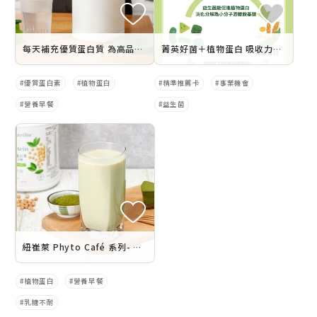
每天補充優質蛋白質 為高品質生活打造健康基礎
菁英好菌＋植物蛋白 吸收力UP
優質蛋白素
植物蛋白
精準推薦卡
事業機會
營養早餐
益生菌
紐崔萊 Phyto Café 系列- 優蛋白豆乳 2024年1月3日暖心上線
植物蛋白
營養早餐
乳糖不耐