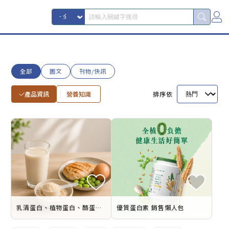
全部
圖文
刊物/快訊
產品資訊
營養知識
排序依
乳清蛋白、植物蛋白、酪蛋白差在哪？一次選對適合你的蛋白粉
優質蛋白素 銷售懶人包