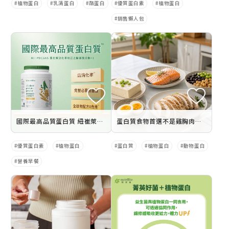
植物蛋白
乳清蛋白
酪蛋白
優質蛋白素
植物蛋白
銷售懶人包
國際最高品質蛋白質 紐崔萊優質蛋白素
蛋白質食物首選不是雞胸肉？原來大豆蛋白才是關鍵！10大高蛋白食物排行＋攝取量完整指南
優質蛋白素
植物蛋白
蛋白質
植物蛋白
動物蛋白
營養早餐