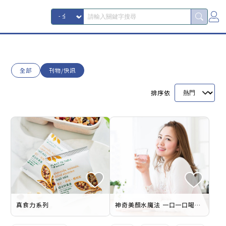
全部
刊物/快訊
排序依
真食力系列
神奇美顏水魔法 一口一口喝出好光彩