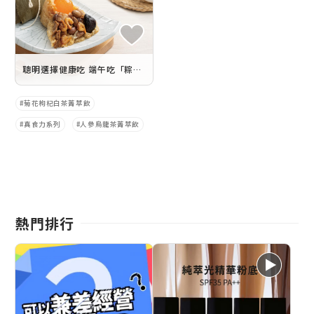
聰明選擇健康吃 端午吃「粽」不吃「重」
菊花枸杞白茶菁萃飲
真食力系列
人參烏龍茶菁萃飲
熱門排行