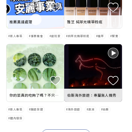
推薦異議處理
雅芝 純萃光精華粉底
新人專區
事業機會
創玩家
純萃光精華粉底
植萃
緊實
你的菜真的吃夠了嗎？不只是便秘，連心情也與膳食纖維有關！
伯斯海外旅遊：專屬無人機秀
新人專區
腸道保健
海外旅遊
澳洲
伯斯
體內環保