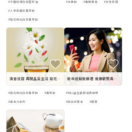
冷壓初榨白奇亞籽油
水美飲
養顏美容
女性保健
人參烏龍茶菁萃飲
菊花枸杞白茶菁萃飲
清香甘甜 再現晶采生活 菊花枸杞白茶菁萃飲
新年送點新鮮禮 健康歡聚真食力
菊花枸杞白茶菁萃飲
菁萃飲
R&J益生菌即溶黑咖啡
真食力系列
綜合好果食
堅果