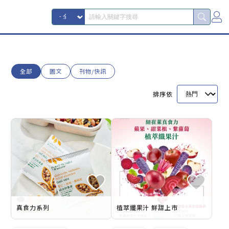
全部
圖文
刊物/快訊
排序依
真食力系列
植萃纖果汁 鮮甜上市