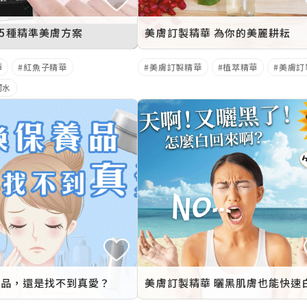
25種精準美膚方案
美膚訂製精華 為你的美麗耕耘
華
紅魚子精華
美膚訂製精華
植萃精華
美膚訂
河水
養品，還是找不到真愛？