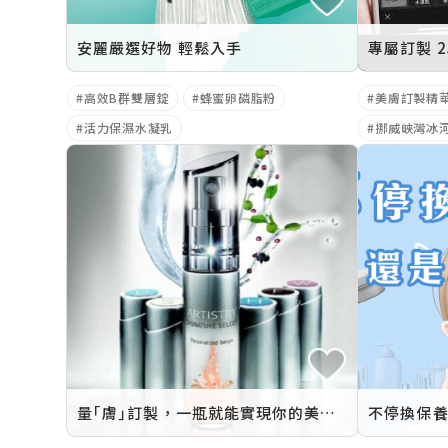
安麗嚴選好物 輕鬆入手
專屬訂製 
高效B群雙層錠
蜂蜜卵磷脂粉
美膚訂製精
活力保濕水凝乳
挪威峽灣冰
量｢膚｣訂製，一瓶就能實現你的美肌願望！
不停換保