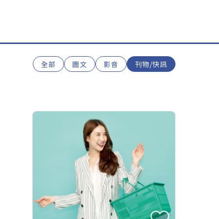
全部
圖文
影音
刊物/快訊