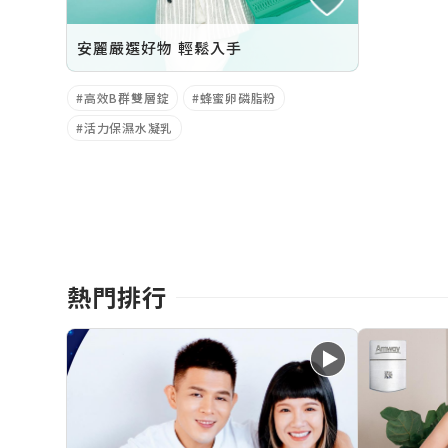
安麗嚴選好物 輕鬆入手
高效B群雙層錠
蜂蜜卵磷脂粉
活力保濕水凝乳
熱門排行