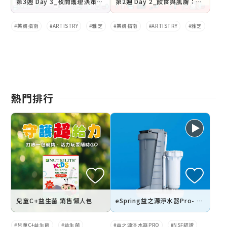
第3週 Day 3_夜間護理決策：睡前肌膚準備
第2週 Day 2_飲食與肌膚：美容食物功效解析
美妍指南
ARTISTRY
雅芝
美妍指南
ARTISTRY
雅芝
熱門排行
兒童C+益生菌 銷售懶人包
eSpring益之源淨水器Pro- 水流路徑介紹
兒童C+益生菌
益生菌
益之源淨水器PRO
NSF認證