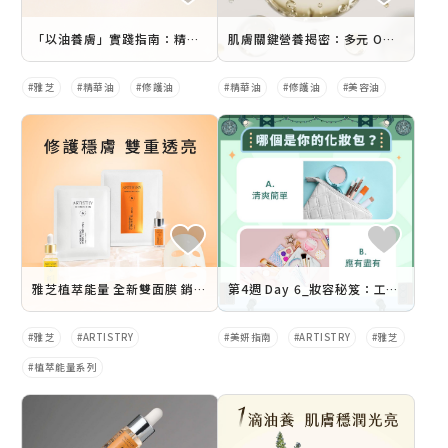
「以油養膚」實踐指南：精華油選用全攻略，養出穩潤光亮肌！
肌膚關鍵營養揭密：多元 Omega 保養如何提升皮膚修護力
雅芝
精華油
修護油
精華油
修護油
美容油
雅芝植萃能量 全新雙面膜 銷售懶人包
第4週 Day 6_妝容秘笈：工具與底妝的神奇技巧
雅芝
ARTISTRY
美妍指南
ARTISTRY
雅芝
植萃能量系列