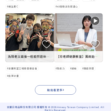
維生素C
e3極緻活性碳濾心
為陪老父最後一程毅然退休！60歲前主播葉樹姍：年輕時工作強勢，走到人生夕陽，要用餘輝溫暖他人
【珍老師健康教室】萬病始於腸 少了益⽣菌健康⼀切免談
安麗希望工場慈善基金會
免疫力
過敏
腸道保健
追夢計畫
點我看更多
安麗日用品股份有限公司 版權所有 © 2026 Amway Taiwan Company Limited. All
Rights Reserved.