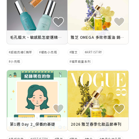
毛孔粗大、敏感肌怎麼選精華液？從玻尿酸、神經醯胺到維他命C的成分挑選指南
雅芝 OMEGA 多效修護油 銷售懶人包
超能亮維C精萃
橘色小亮瓶
雅芝
ARTISTRY
小亮瓶
植萃能量系列
第1週 Day 2_保養的基礎
2026 雅芝春季化妝品節專刊