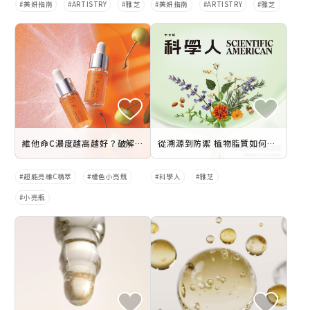
美妍指南
ARTISTRY
雅芝
美妍指南
ARTISTRY
雅芝
維他命C濃度越高越好？破解3大維C精華迷思，一次搞懂如何正確使用維C精華
從溯源到防禦 植物脂質如何重構肌膚邊界？
超能亮維C精萃
橘色小亮瓶
科學人
雅芝
小亮瓶