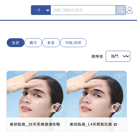
全部
圖文
影音
刊物/快訊
排序依
美妍指南_28天完美變身攻略
美妍指南_14天輕鬆玩美 自信進階