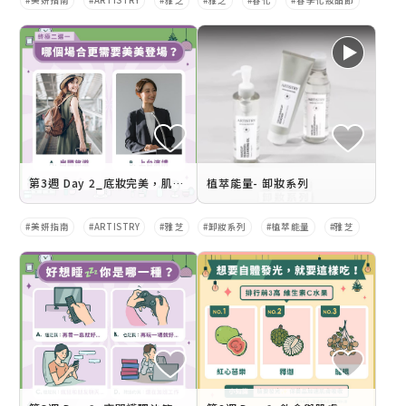
美妍指南
ARTISTRY
雅芝
雅芝
春化
春季化妝品節
第3週 Day 2_底妝完美，肌膚健康
植萃能量- 卸妝系列
美妍指南
ARTISTRY
雅芝
卸妝系列
植萃能量
雅芝