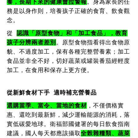
養，長期下來的健康會拉警報
。身為家長的任
務是以身作則，培養孩子正確的食育、飲食觀
念。
從
認識「原型食物」和「加工食品」，教育
孩子分辨兩者差別
。原型食物指看得出食物原
貌、不過度加工，保有各種完整營養素；加工
食品並非全不好，切好蔬菜或罐裝番茄經輕度
加工，在食用和保存上更方便。
從新鮮食材下手
適時補充營養品
選購當季、當令、當地的食材
，不僅價格實
惠、還吃到最新鮮，減少運輸能源的消耗，落
實低碳愛地球。衛福部國健署的每日飲食指南
建議，國人每天都應該攝取
全榖雜糧類、蔬菜