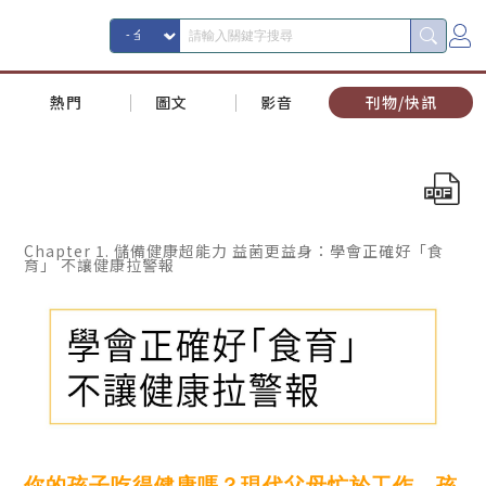
熱門
圖文
影音
刊物/快訊
Chapter 1. 儲備健康超能力 益菌更益身：學會正確好「食
育」 不讓健康拉警報
你的孩子吃得健康嗎？現代父母忙於工作，孩