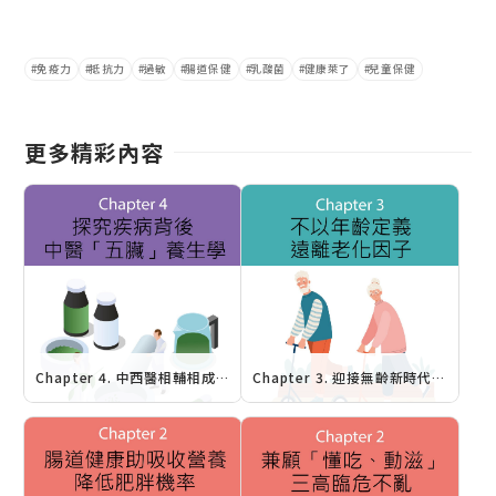
免疫力
抵抗力
過敏
腸道保健
乳酸菌
健康萊了
兒童保健
更多精彩內容
Chapter 4. 中西醫相輔相成 養生保健齊頭並進：探究疾病背後 中醫「五臟」養生學
Chapter 3. 迎接無齡新時代 強健人生行動力：不以年齡定義 遠離老化因子