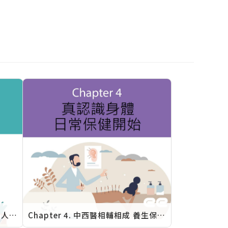
Chapter 3. 迎接無齡新時代 強健人生行動力：不以年齡定義 遠離老化因子
Chapter 4. 中西醫相輔相成 養生保健齊頭並進：真正認識身體 日常保健開始