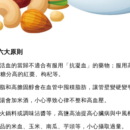
六大原則
活血的當歸不適合有服用「抗凝血」的藥物；服用
吃糖分高的紅棗、枸杞等。
脂和高膽固醇會在血管中囤積脂肪，讓管壁變硬變
湯會加米酒，小心導致心律不整和高血壓。
火鍋料或調味沾醬等，高鹽高油提高心臟病與中風
品的米血、玉米、南瓜、芋頭等，小心攝取過量。