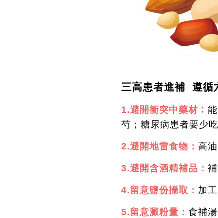
三高患者進補
遵循
：
1.
避開衝突中藥材
能
芍；糖尿病患者要少
2.
避開地雷食物
：
高油
3.
避開含酒精補品
：
補
4.
留意鹽份攝取
：
加工
5.
留意澱粉量
：
食補湯