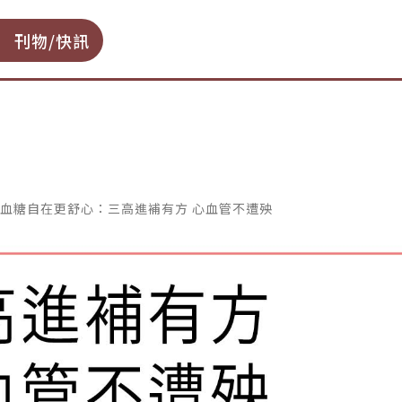
刊物/快訊
、穩定血糖自在更舒心：三高進補有方 心血管不遭殃