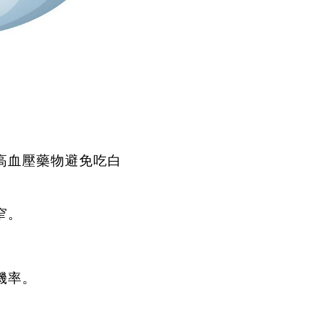
高血壓藥物避免吃白
窄。
機率。