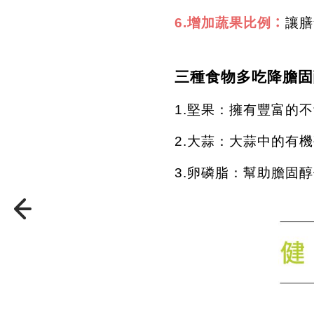
：
6.
增加蔬果比例
讓膳
三種食物多吃降膽固
1.
堅果：擁有豐富的不
2.
大蒜：大蒜中的有機
3.
卵磷脂：幫助膽固醇