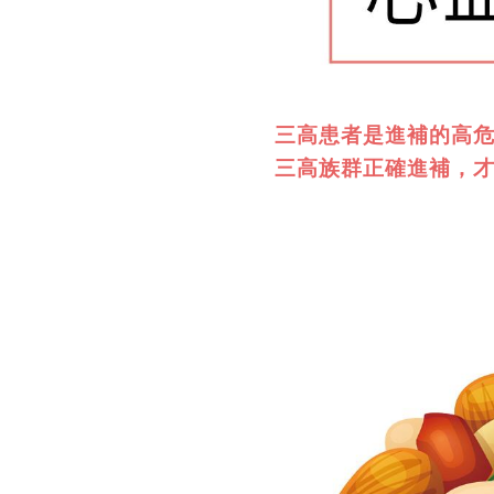
三高患者是進補的高
三高族群正確進補，