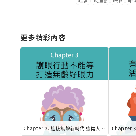
三高
心血管
大蒜
卵
更多精彩內容
Chapter 3. 迎接無齡新時代 強健人生行動力：護眼行動不能等 打造無齡好眼力