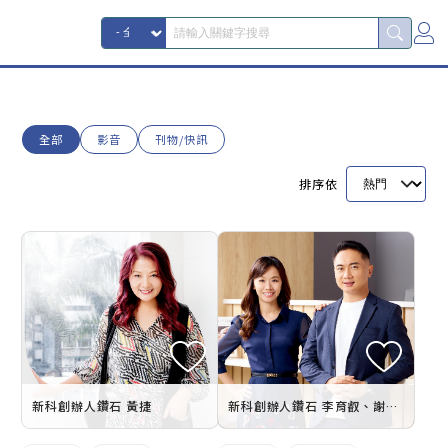
全部
影音
刊物/快訊
排序依
新科創辦人鑽石 黃捷
新科創辦人鑽石 李育叡、謝欣怡