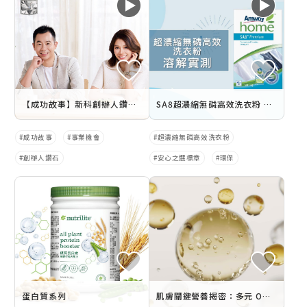
【成功故事】新科創辦人鑽石 鄭文瑋.吳意純
SA8超濃縮無磷高效洗衣粉 溶解實測
成功故事
事業機會
超濃縮無磷高效洗衣粉
創辦人鑽石
安心之選標章
環保
蛋白質系列
肌膚關鍵營養揭密：多元 Omega 保養如何提升皮膚修護力