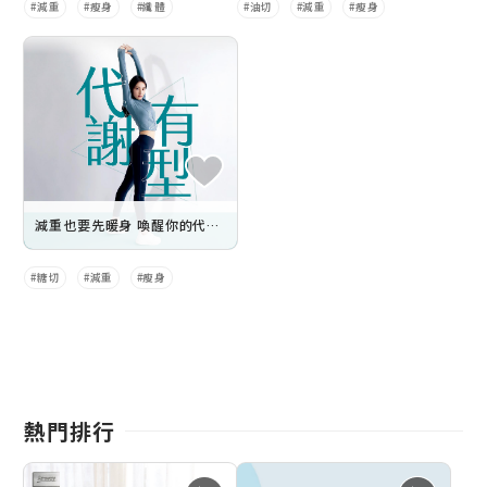
減重
瘦身
纖體
油切
減重
瘦身
減重也要先暖身 喚醒你的代謝力
糖切
減重
瘦身
熱門排行