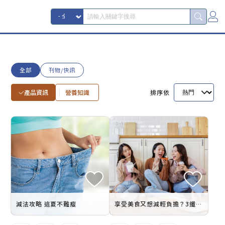
全部
刊物/快訊
產品資訊
營養知識
排序依
減法攻略 這夏不難瘦
享受美食又想減輕負擔？3纖營養素 吃出好體態的最佳良伴