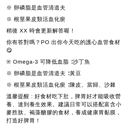
※ 卵磷脂是血管清道夫
※ 根莖果皮類活血化瘀
稍後
XX
時會更新解答喔！
你有答對嗎？
PO
出你今天吃的護心血管食材
😋
※
Omega-3
可降低血脂 ∶沙丁魚
※ 卵磷脂是血管清道夫 ∶黃豆
※ 根莖果皮類活血化瘀 ∶陳皮、當歸、沙棘
溫馨提醒
:
好食材吃下肚，脾胃好才能吸收營
養、達到養生效果。建議日常可以搭配富含小
麥胜肽、褐藻醣膠的食材，養成健康胃黏膜，
打造好脾胃！