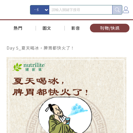
熱門
圖文
影音
刊物/快訊
Day 5_夏天喝冰，脾胃都快火了！