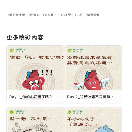
夏日養生營
夏養心
東方養生
心血管
三高
脾胃保健
更多精彩內容
Day 1_你的心初老了嗎？
Day 2_冷若冰霜不是氣質，是血液不通