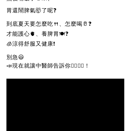
胃還鬧脾氣
🤯
了呢
❓
到底夏天要怎麼吃
🍴
、怎麼喝
🥛❓
才能護心
🫀
、養脾胃
🍽️❓
🧊
涼得舒服又健康
❗
別急
😃
📣
現在就讓中醫師告訴你
👨‍⚕️👩‍⚕️
！