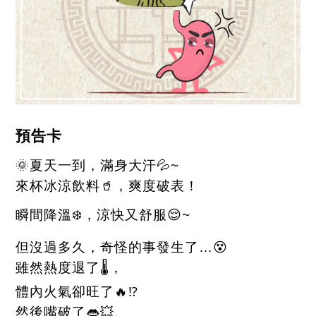
預告卡
🌞
夏天一到，滿身大汗
💦
~
來杯冰涼飲料
🥤
，爽度破表！
瞬間降溫
❄️
，涼快又舒服
😌
~
但沒過多久，奇怪的事發生了…
😵
雖然熱度退了
🌡️
，
體內火氣卻旺了
🔥⁉️
然後嘴破了
👄💥
、