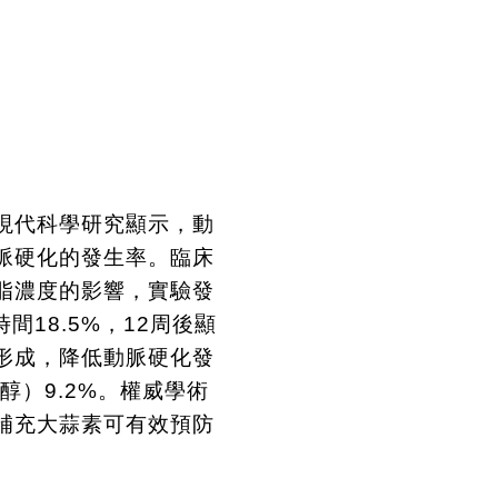
現代科學研究顯示，動
脈硬化的發生率。臨床
脂濃度的影響，實驗發
時間
18.5%
，
12
周後顯
形成，降低動脈硬化發
醇）
9.2%
。權威學術
補充大蒜素可有效預防