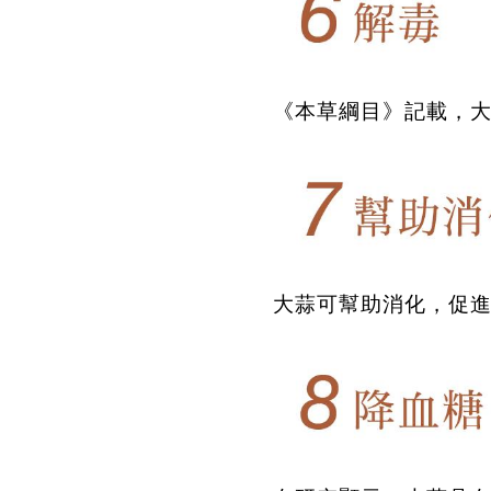
《本草綱目》記載，
大蒜可幫助消化，促