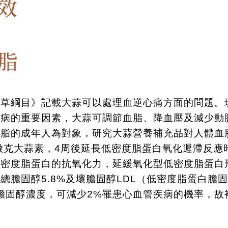
本草綱目》記載大蒜可以處理血逆心痛方面的問題。
疾病的重要因素，大蒜可調節血脂、降血壓及減少動
血脂的成年人為對象，研究大蒜營養補充品對人體血
微克大蒜素，
4
周後延長低密度脂蛋白氧化遲滯反應
低密度脂蛋白的抗氧化力，延緩氧化型低密度脂蛋白
清總膽固醇
5.8%
及壞膽固醇
LDL
（低密度脂蛋白膽固
膽固醇濃度，可減少
2%
罹患心血管疾病的機率，故