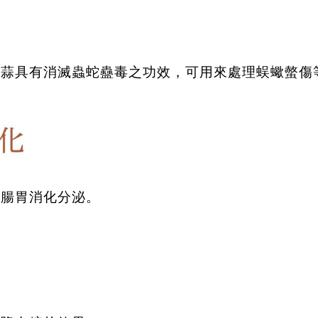
大蒜具有消滅蟲蛇蠱毒之功效，可用來處理蜈蠍螫傷
進腸胃消化分泌。