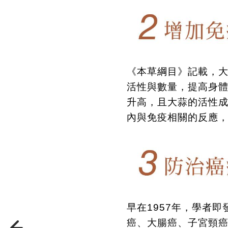
《本草綱目》記載，
活性與數量，提高身
升高，且大蒜的活性成
內與免疫相關的反應
早在
1957
年，學者即
癌、大腸癌、子宮頸