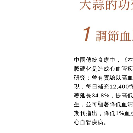
中國傳統食療中，《
脈硬化是造成心血管
研究：曾有實驗以高
現，每日補充
12,400
著延長
34.8%
，提高
生，並可顯著降低血
期刊指出，降低
1%
血
心血管疾病。