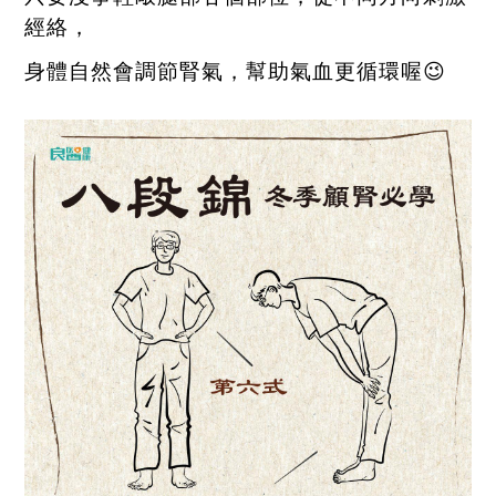
經絡，
身體自然會調節腎氣，幫助氣血更循環喔
😉