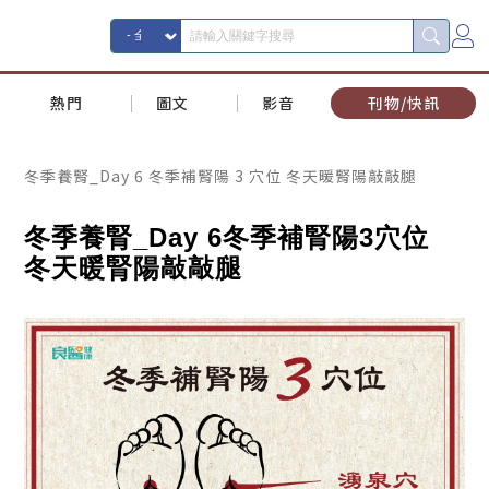
熱門
圖文
影音
刊物/快訊
冬季養腎_Day 6 冬季補腎陽 3 穴位 冬天暖腎陽敲敲腿
冬季養腎
_Day 6
冬季補腎陽
3
穴位
冬天暖腎陽敲敲腿