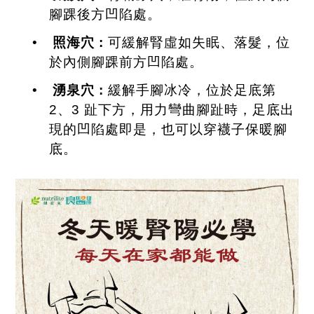
腳踝後方凹陷處。
•
照海穴
:
可緩解腎虛如失眠、落髮，位
於內側腳踝前方凹陷處。
•
湧泉穴
:
緩解手腳冰冷，位於足底第
2
、
3
趾下方，用力彎曲腳趾時，足底出
現的凹陷處即是，也可以穿襪子保暖腳
底。