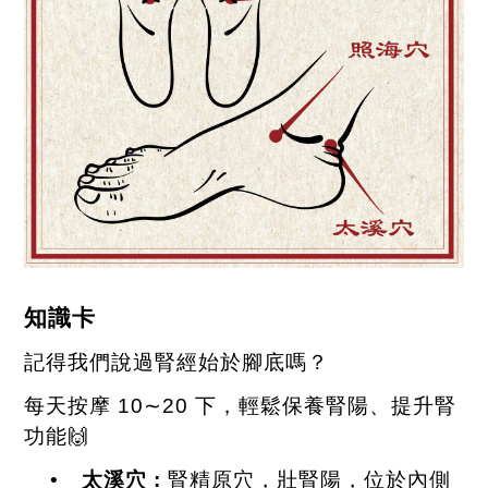
知識卡
記得我們說過腎經始於腳底嗎？
每天按摩
10
∼
20
下，輕鬆保養腎陽、提升腎
功能
🙌
•
太溪穴
:
腎精原穴，壯腎陽，位於內側