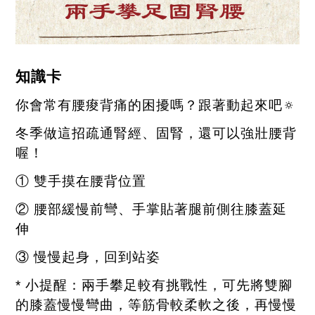
知識卡
你會常有腰痠背痛的困擾嗎？跟著動起來吧
🔅
冬季做這招疏通腎經、固腎，還可以強壯腰背
喔！
① 雙手摸在腰背位置
② 腰部緩慢前彎、手掌貼著腿前側往膝蓋延
伸
③ 慢慢起身，回到站姿
*
小提醒：兩手攀足較有挑戰性，可先將雙腳
的膝蓋慢慢彎曲，等筋骨較柔軟之後，再慢慢