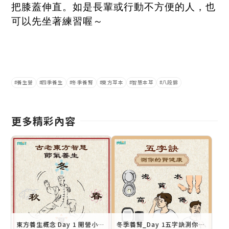
把膝蓋伸直。如是長輩或行動不方便的人，也
可以先坐著練習喔～
養生營
四季養生
冬季養腎
東方草本
智慧本草
八段錦
更多精彩內容
東方養生概念 Day 1 開營小測驗，瞭解為何養生分四季
冬季養腎_Day 1五字訣測你的腎健康