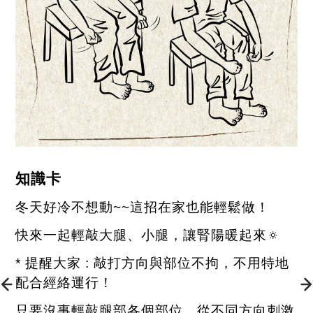
知識卡
冬天好冷不想動
~~
這招在家也能輕鬆做！
快來一起輕敲大腿、小腿，讓腎陽暖起來
🔅
*
提醒大家
:
敲打方向與部位不拘，不用特地
配合經絡運行！
只要沒事輕敲腿部各個部位，從不同方向刺激