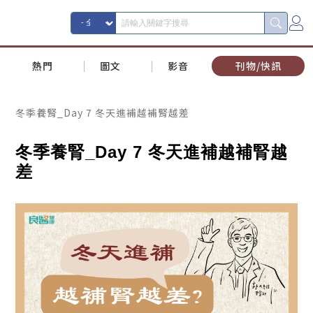
熱門
圖文
影音
刊物/快訊
冬季養腎_Day 7 冬天進補越補腎越差
冬季養腎
_Day 7
冬天進補越補腎越
差