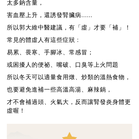
太多鈉含量，
害血壓上升，還誘發腎臟病
......
所以郭大維中醫建議，有「虛」才要「補」！
常見的體虛人有這些症狀
:
易累、畏寒、手腳冰、常感冒；
或困擾人的便祕、嘴破、口臭等上火問題
所以冬天可以適量食用燉、炒類的溫熱食物，
也要避免進補一些高溫高湯、麻辣鍋，
才不會補過頭、火氣大，反而讓腎發炎身體更
虛喔！