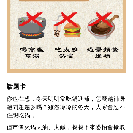
話題卡
你也在想，冬天明明常吃鍋進補，怎麼越補身
體問題越多嗎？雖然冷冷的冬天，大家會忍不
住想吃鍋，
但市售火鍋太油、太鹹，餐餐下來恐怕會攝取