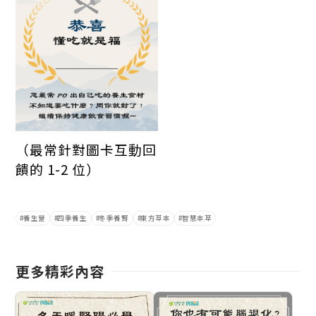
（最常針對圖卡互動回
饋的 1-2 位）
養生營
四季養生
冬季養腎
東方草本
智慧本草
更多精彩內容