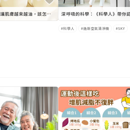
拼命控油卻讓肌膚越來越油，該怎麼辦？
科學人
逸新空氣清淨機
SKY