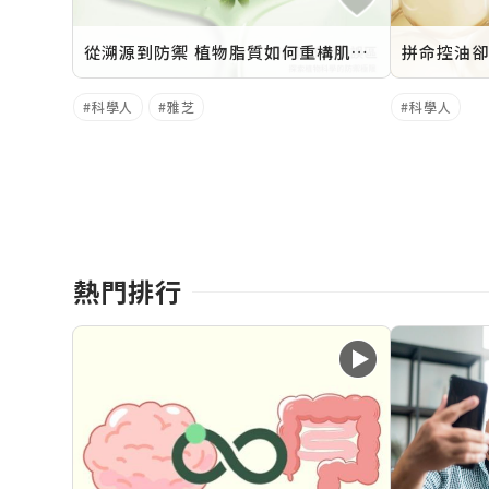
從溯源到防禦 植物脂質如何重構肌膚邊界？
科學人
雅芝
科學人
熱門排行