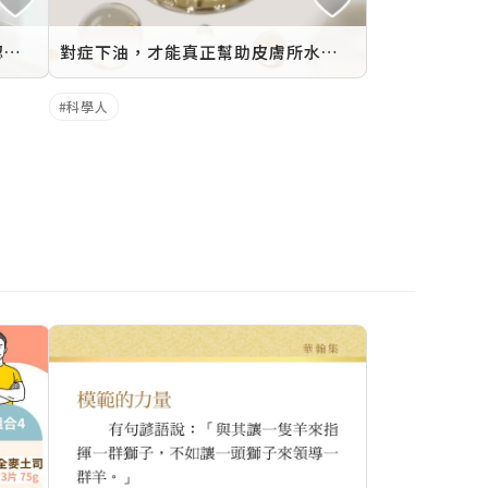
深呼吸的科學：《科學人》帶你認識真正的好空氣
對症下油，才能真正幫助皮膚所水保濕
科學人