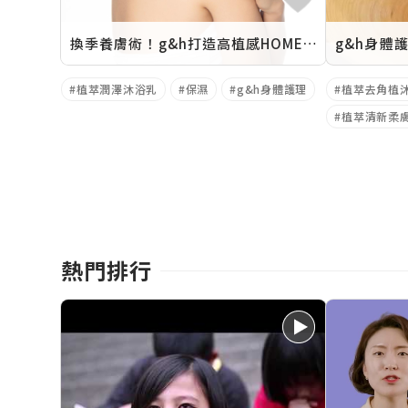
換季養膚術！g&h打造高植感HOME SPA
g&h身體護
植萃潤澤沐浴乳
保濕
g&h身體護理
植萃去角植
植萃清新柔
熱門排行