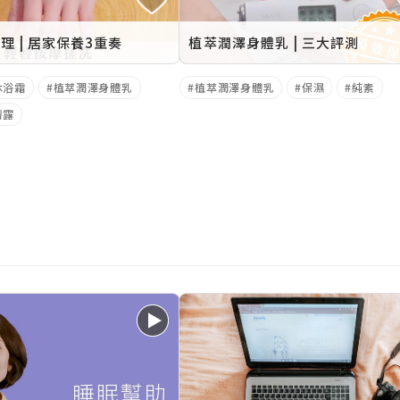
理 | 居家保養3重奏
植萃潤澤身體乳 | 三大評測
沐浴霜
植萃潤澤身體乳
植萃潤澤身體乳
保濕
純素
膚露