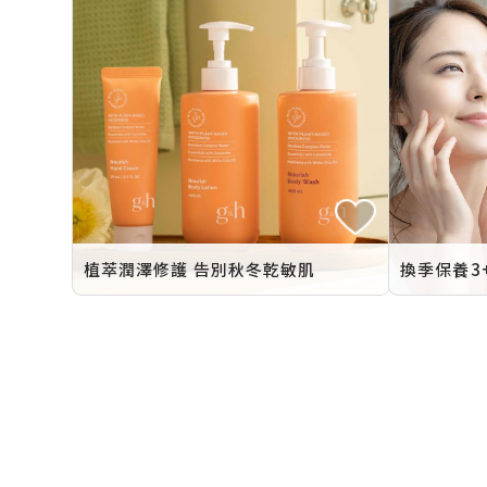
植萃潤澤修護 告別秋冬乾敏肌
換季保養3
保濕
純素
g&h身體護理
水潤調理露
多重防護UV