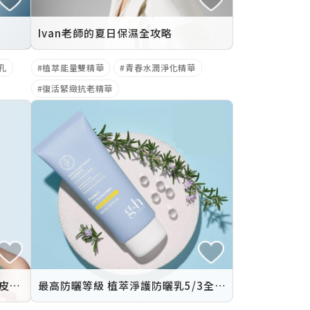
Ivan老師的夏日保濕全攻略
孔
植萃能量雙精華
青春水潤淨化精華
復活緊緻抗老精華
雅芝「護膚科研X營養科學」特邀皮膚科醫師大解密 教你挑對產品 養成女神肌！
最高防曬等級 植萃淨護防曬乳5/3全新登場