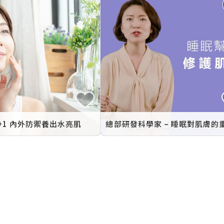
+1 內外防禦養出水亮肌
超能亮維C精萃
極萃晚安修護面膜
保濕
修護
防曬乳