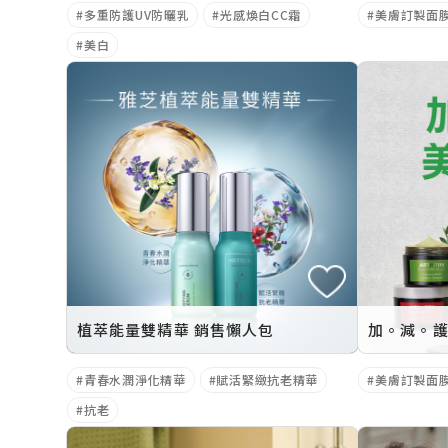
多重防護UV防曬乳
光感煥白CC霜
美膚訂製面
美白
植萃能量雙精華 銷售懶人包
加。減。護
青春水潤淨化精華
賦活緊緻抗老精華
美膚訂製面
抗老