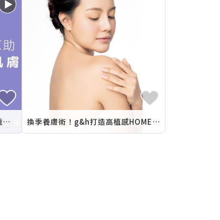
總部研發科學家 – 睡眠對肌膚的重要性
換季養膚術！g&h打造高植感HOME SPA
植萃潤澤沐浴乳
保濕
g&h身體護理