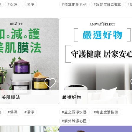
膜
保濕
潔淨
植萃能量系列
超能亮維C精萃
 美肌膜法
嚴選好物
膜
保濕
潔淨
益之源淨水器
高密度活性碳
紫外線濾心匣