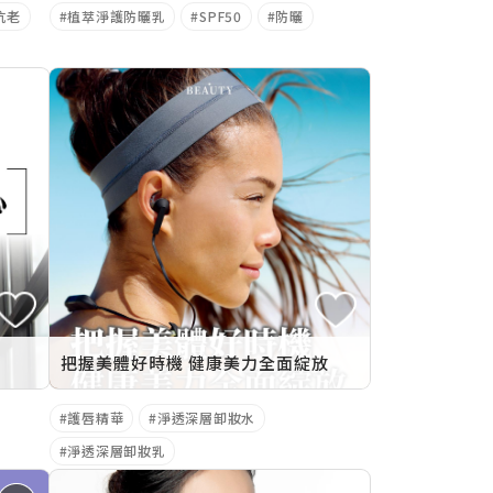
抗老
植萃淨護防曬乳
SPF50
防曬
把握美體好時機 健康美力全面綻放
護唇精華
淨透深層卸妝水
淨透深層卸妝乳