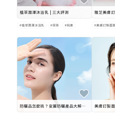
植萃潤澤沐浴乳 | 三大評測
雅芝美膚訂
植萃潤澤沐浴乳
保濕
純素
美膚訂製面
防曬品怎麼挑？安麗防曬產品大解析 挑選你的命定防曬