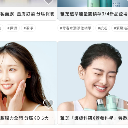
製面膜–量膚訂製 分區保養
雅芝植萃能量雙精華3/4新品登場
膜
保濕
潔淨
青春水潤淨化精華
抗老
緊緻毛
美膚訂製面膜膜力全開 分區KO 5大肌膚問題