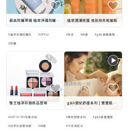
最高防曬等級 植萃淨護防曬乳5/3全新登場
植萃潤澤修護 告別秋冬乾敏肌
植萃淨護防曬乳
SPF50
保濕
純素
g&h身體護理
防曬
雅芝植萃彩妝新品登場
g&h嬰兒舒緩系列 | 寶寶肌膚最好的呵護
ARTISTRY保養彩妝
嬰兒舒緩系列
g&h身體護理
純萃光氣墊粉餅
純素
不流淚配方