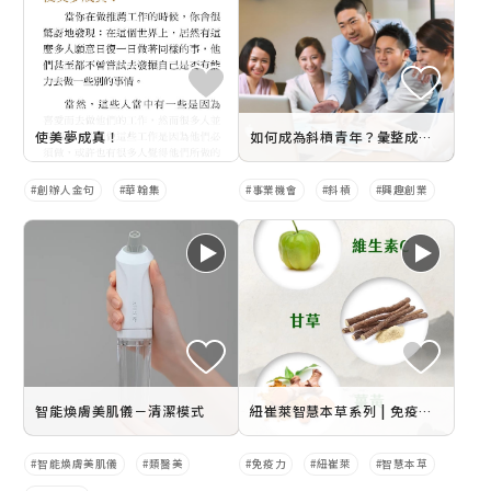
使美夢成真！
如何成為斜槓青年？彙整成功斜槓人生例子、斜槓青年例子分享
創辦人金句
華翰集
事業機會
斜槓
興趣創業
智能煥膚美肌儀－清潔模式
紐崔萊智慧本草系列 | 免疫產品這麼多，該怎麼選？
智能煥膚美肌儀
類醫美
免疫力
紐崔萊
智慧本草