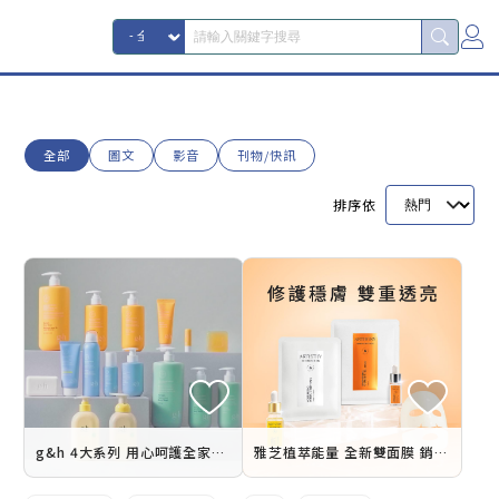
全部
圖文
影音
刊物/快訊
排序依
g&h 4大系列 用心呵護全家肌膚健康
雅芝植萃能量 全新雙面膜 銷售懶人包