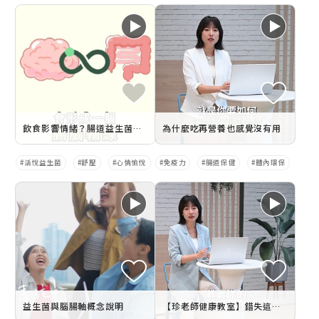
飲食影響情緒？腸道益生菌也能抗憂鬱
為什麼吃再營養也感覺沒有⽤
活悅益生菌
舒壓
心情愉悅
免疫力
腸道保健
體內環保
益生菌與腦腸軸概念說明
【珍老師健康教室】錯失這個時間點 每天都在傷腸胃