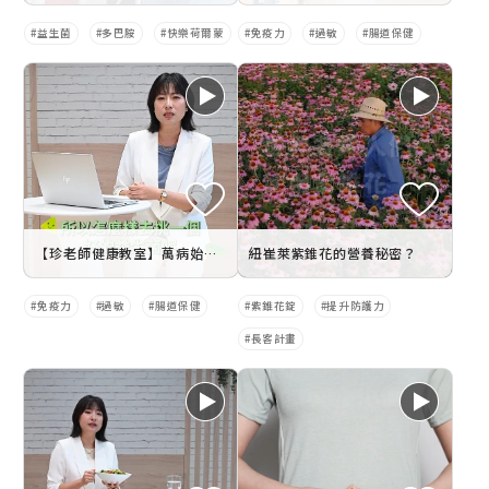
益生菌
多巴胺
快樂荷爾蒙
免疫力
過敏
腸道保健
【珍老師健康教室】萬病始於腸 少了益⽣菌健康⼀切免談
紐崔萊紫錐花的營養秘密？
免疫力
過敏
腸道保健
紫錐花錠
提升防護力
長客計畫