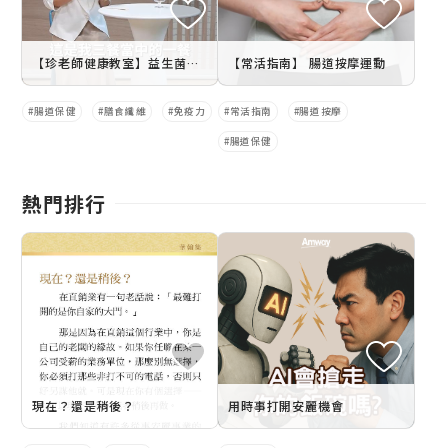
【珍老師健康教室】益⽣菌少了這個 功效減半
【常活指南】 腸道按摩運動
腸道保健
膳食纖維
免疫力
常活指南
腸道按摩
腸道保健
熱門排行
現在？還是稍後？
用時事打開安麗機會