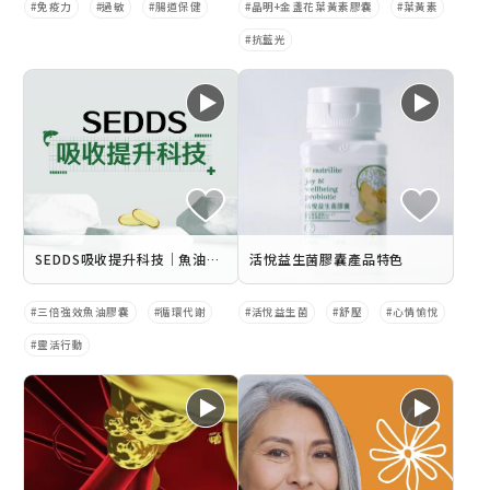
免疫力
過敏
腸道保健
晶明+金盞花葉黃素膠囊
葉黃素
抗藍光
SEDDS吸收提升科技｜魚油吸收力再進化
活悅益生菌膠囊產品特色
三倍強效魚油膠囊
循環代謝
活悅益生菌
舒壓
心情愉悅
靈活行動