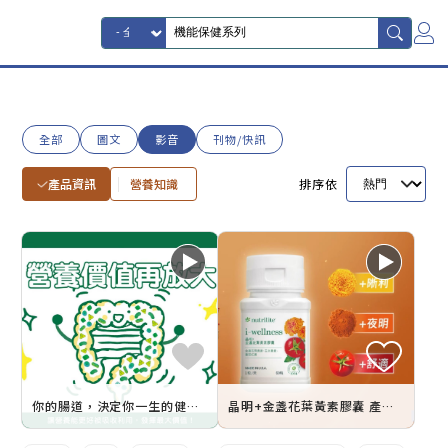
全部
圖文
影音
刊物/快訊
產品資訊
營養知識
排序依
你的腸道，決定你一生的健康 | 好菌早打底 營養更給力
晶明+金盞花葉黃素膠囊 產品影片