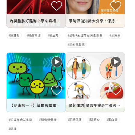
內臟脂肪好難消？原來真相藏在腸道裡！
眼睛保健知識大分享！保持晶明+
腸肝軸
腸道保健
後生元
晶明+金盞花葉黃素膠囊
葉黃素
類胡蘿蔔素
【健康萊一下】紐崔萊益生菌_好菌基因強效如一
醫師開講|關節疼痛是年長者的專利嗎？|守護關鍵行動力
強效複合益生菌
消化道健康
關節保健
關節炎
蛋白質
菌株