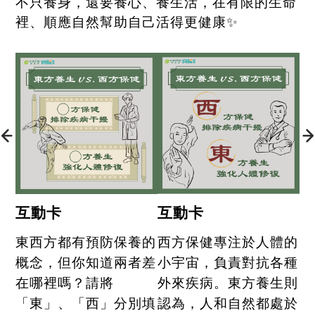
不只養身，還要養心、養生活，在有限的生命
裡、順應自然幫助自己活得更健康
✨
互動卡
互動卡
東西方都有預防保養的
西方保健專注於人體的
概念，但你知道兩者差
小宇宙，負責對抗各種
在哪裡嗎？請將
外來疾病。東方養生則
「東」、「西」分別填
認為，人和自然都處於