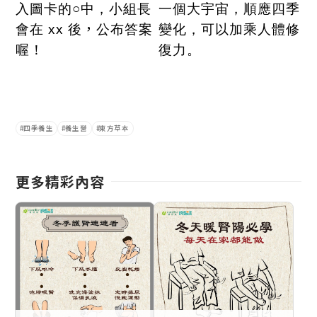
入圖卡的○中，小組長
一個大宇宙，順應四季
，
會在
xx
後
公布答案
變化，可以加乘人體修
喔！
復力。
四季養生
養生營
東方草本
更多精彩內容