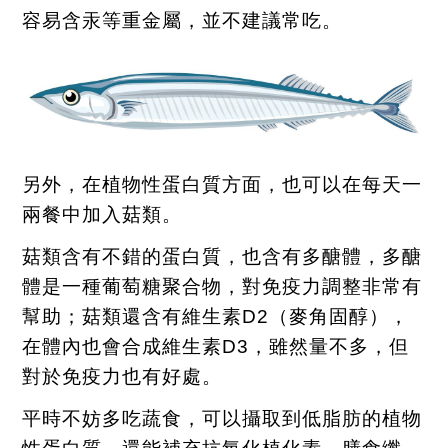
容易含汞等重金屬，並不建議常吃。
另外，在植物性蛋白質方面，也可以在每天一
兩餐中加入菇類。
菇類含有不錯的蛋白質，也含有多醣體，多醣
體是一種葡萄糖聚合物，對免疫力調整非常有
幫助；菇類還含有維生素
D2
（麥角固醇），
在體內也會合成維生素
D3
，雖然量不多，但
對於免疫力也有好處。
平時不妨多吃蔬食，可以攝取到低脂肪的植物