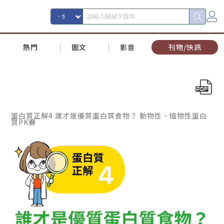
熱門
圖文
影音
刊物/快訊
蛋白質正解4 誰才是優質蛋白質食物？ 動物性、植物性蛋白
質PK賽