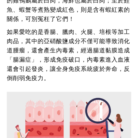
的雞鴨鵝屬於白肉，海鮮也屬於白肉；至於鮭
魚、蝦蟹等煮熟變成紅色，則是含有蝦紅素的
關係，可別冤枉了它們！
如果愛吃的是香腸、臘肉、火腿、培根等加工
肉品，其中的亞硝酸鹽成分不僅可能導致消化
道腫瘤，還會產生內毒素，經過腸道黏膜造成
「腸漏症」，形成免疫破口，內毒素進入血液
還會引起發炎，讓全身免疫系統疲於奔命，反
倒削弱免疫力。