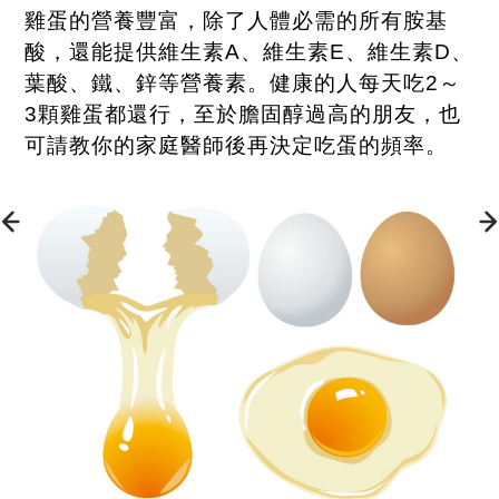
雞蛋的營養豐富，除了人體必需的所有胺基
酸，還能提供維生素
A
、維生素
E
、維生素
D
、
葉酸、鐵、鋅等營養素。健康的人每天吃
2
～
3
顆雞蛋都還行，至於膽固醇過高的朋友，也
可請教你的家庭醫師後再決定吃蛋的頻率。