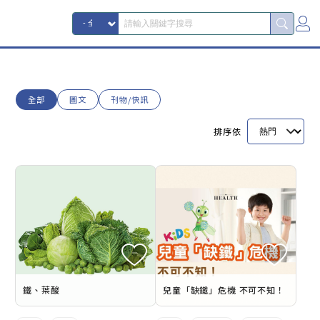
全部
圖文
刊物/快訊
排序依
鐵、葉酸
兒童「缺鐵」危機 不可不知！