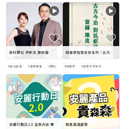
新科鑽石 尹彥淳 陳映璇
紐崔萊智慧本草系列｜古方今治 對抗瘀堵 — 當歸 陳皮 沙棘
成功故事
事業機會
鑽石
紐崔萊
智慧本草系列
安麗行動日2.0 全新內容 雙月舉辦
銷售異議處理