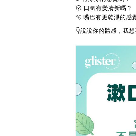
😮
口氣有變清新嗎？
🫧
嘴巴有更乾淨的感
👇
說說你的體感，我想