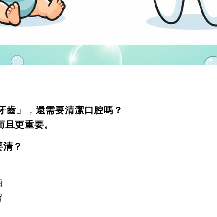
牙齒」，還需要清潔口腔嗎？
而且更重要。
要清？
菌
留