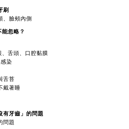
牙刷
頭、臉頰內側
不能忽略？
齦、舌頭、口腔黏膜
腔感染
與舌苔
不戴著睡
沒有牙齒」的問題
的問題