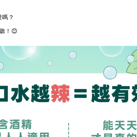
覺嗎？
聽！
😊