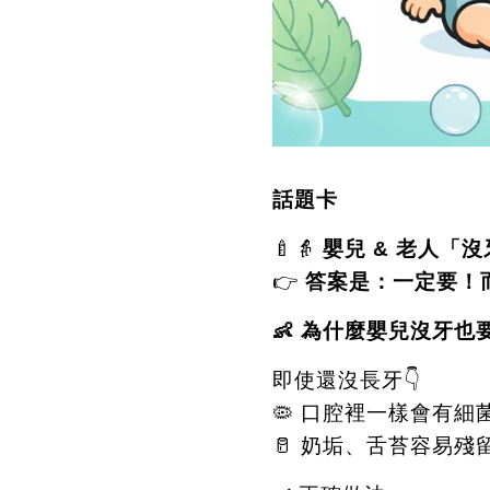
話題卡
🍼👵
嬰兒
&
老人「沒
👉
答案是：一定要！
👶
為什麼嬰兒沒牙也
即使還沒長牙
👇
🦠
口腔裡一樣會有細
🥛
奶垢、舌苔容易殘