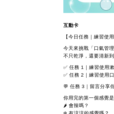
互動卡
【今日任務｜練習使
今天來挑戰「口氣管
不只乾淨，還要清新
✅
任務
1
｜練習使用
✅
任務
2
｜練習使用
💬
任務
3
｜留言分享
你用完的第一個感覺
🌶️
會辣嗎？
❄️
有涼涼的感覺嗎？