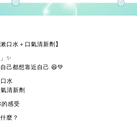
用漱口水＋口氣清新劑】
理」
✨
到自己都想靠近自己
😆💚
漱口水
口氣清新劑
你的感受
是什麼？