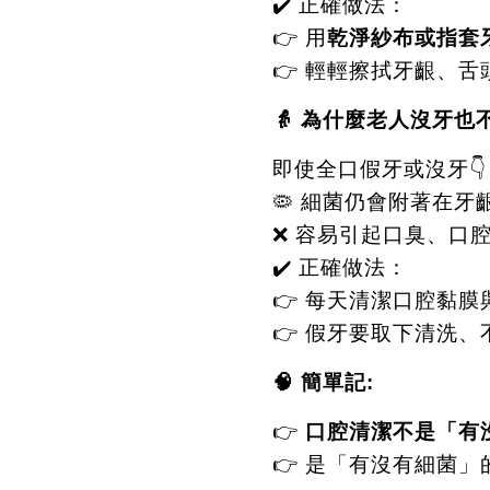
✔️
正確做法：
👉
用
乾淨紗布或指套
👉
輕輕擦拭牙齦、舌
👵
為什麼老人沒牙也
即使全口假牙或沒牙
👇
🦠
細菌仍會附著在牙
❌
容易引起口臭、口
✔️
正確做法：
👉
每天清潔口腔黏膜
👉
假牙要取下清洗、
🧠
簡單記
:
👉
口腔清潔不是「有
👉
是「有沒有細菌」