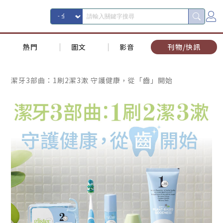
熱門
圖文
影音
刊物/快訊
潔牙3部曲：1刷2潔3漱 守護健康，從「齒」開始