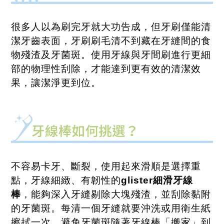
很多人以為刷完牙就大功告成，但牙刷僅能清
潔牙齒表面，牙刷刷毛清不到藏在牙縫間的食
物殘渣及牙菌斑。使用牙線與牙間刷進行更細
部的物理性刮除，才能達到更有效的清潔效
果，讓潔淨更到位。
不容易卡牙、斷裂，使用起來滑順是選擇重
點，牙線細緻、有韌性的
glister
細滑牙線
棒
，能夠深入牙縫剔除大塊殘渣，並刮除黏附
的牙菌斑。每清一個牙縫就要沖洗或用衛生紙
擦拭一次，避免牙菌斑隨著牙線棒「搬家」到