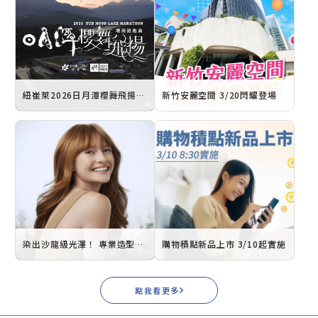
紐崔萊2026日月潭櫻舞飛揚環湖路跑賽 3/7盛大登場
新竹安麗空間 3/20閃耀登場
染出沙龍級光澤！ 專業造型師揭祕居家「護髮系染髮」
購物積點新品上市 3/10起實施
點我看更多