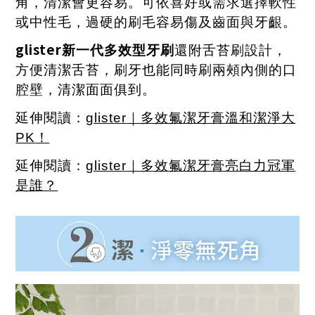
角，清潔會更容易。可依喜好或需求選擇軟性
或中性毛，過硬的刷毛容易傷及齒面與牙齦。
glister
新一代多效型牙刷
還附舌苔刷設計，
方便清潔舌苔，刷牙也能同時刷兩頰內側的口
腔壁，清潔面面俱到。
延伸閱讀：
glister
｜多效氟潔牙膏溫和潔淨大
PK
！
延伸閱讀：
glister
｜多效氟潔牙膏亮白力冠軍
是誰？