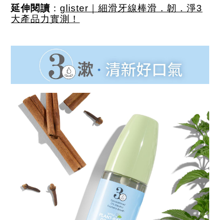
延伸閱讀
：
glister｜細滑牙線棒滑．韌．淨3
大產品力實測！