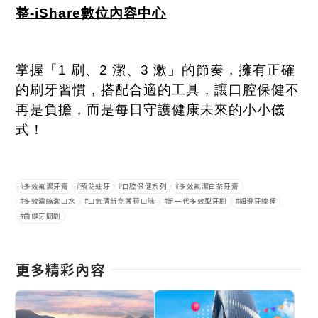
整-iShare
數位內容中心
掌握「
1
刷、
2
潔、
3
漱」的節奏，擁有正確
的刷牙習慣，搭配合適的工具，讓口腔保健不
再是負擔，而是每日守護健康未來的小小儀
式！
多效氟潔牙膏
預防蛀牙
口腔保健系列
多效氟潔白茶牙膏
多效濃縮漱口水
口氣清新劑薄荷口味
新一代多效型牙刷
細滑牙線棒
齒縫牙間刷
更多精彩內容