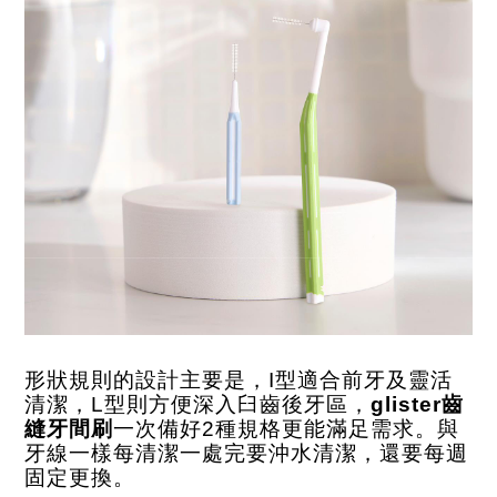
形狀規則的設計主要是，
I
型適合前牙及靈活
清潔，
L
型則方便深入臼齒後牙區，
glister
齒
縫牙間刷
一次備好
2
種規格更能滿足需求。與
牙線一樣每清潔一處完要沖水清潔，還要每週
固定更換。