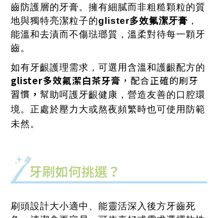
齒防護層的牙膏。擁有細膩而非粗糙顆粒的質
地與獨特亮潔粒子的
glister
多效氟潔牙膏
，
能溫和去漬而不傷琺瑯質，溫柔對待每一顆牙
齒。
如有牙齦護理需求，可選用含溫和護齦配方的
glister
多效氟潔白茶牙膏
，配合正確的刷牙
習慣
，
幫助呵護牙齦健康，營造友善的口腔環
境。正處於壓力大或熬夜頻繁時也可使用防範
未然。
刷頭設計大小適中、能靈活深入後方牙齒死