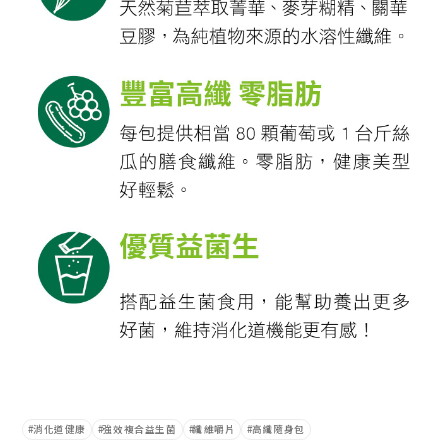
消化道健康
強效複合益生菌
纖維嚼片
高纖隨身包