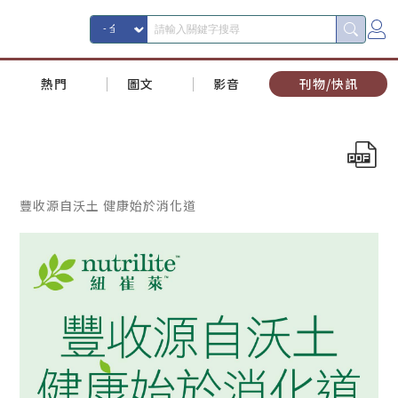
熱門
圖文
影音
刊物/快訊
豐收源自沃土 健康始於消化道