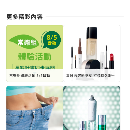
更多精彩內容
常樂組體驗活動 8/5啟動
夏日妝容神隊友 打造持久輕透妝