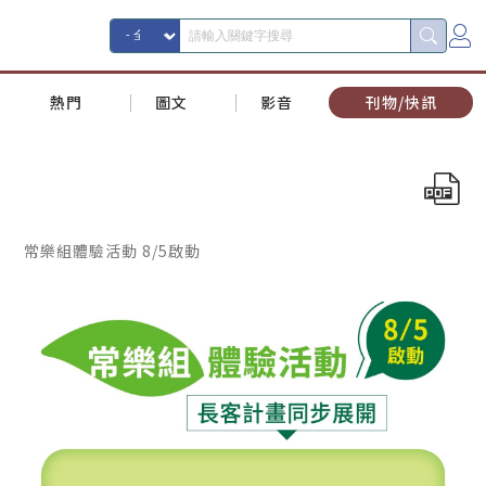
熱門
圖文
影音
刊物/快訊
常樂組體驗活動 8/5啟動