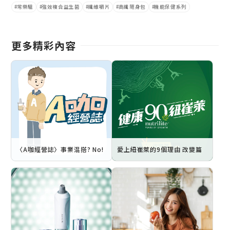
常樂駔
強效複合益生菌
纖維嚼片
高纖隨身包
機能保健系列
更多精彩內容
〈A咖經營誌〉事業混搭? No!
愛上紐崔萊的9個理由 改變篇