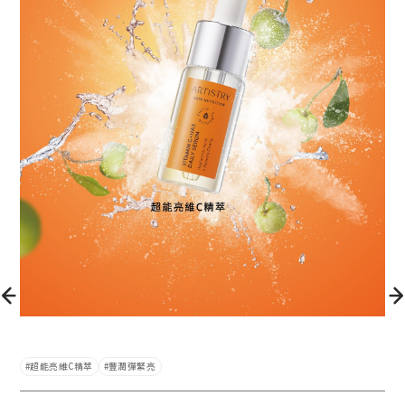
超能亮維C精萃
豐潤彈緊亮