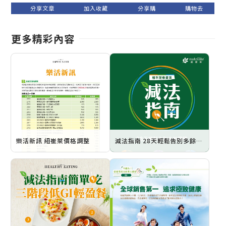
更多精彩內容
樂活新訊 紐崔萊價格調整
減法指南 28天輕鬆告別多餘囤積