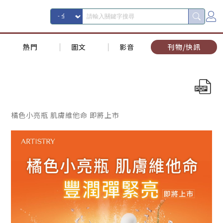
熱門
圖文
影音
刊物/快訊
橘色小亮瓶 肌膚維他命 即將上市