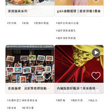
家廚器具系列
g&h身體護理 | 居家保養3重奏
煎炸鍋
湯鍋
健康料理組
植萃去角植沐浴霜
植萃潤澤身體乳
植萃清新柔膚露
走進偏鄉 呂家賢老師鼓勵學生大膽做夢、勇敢追夢
內臟脂肪好難消？原來真相藏在腸道裡！
安麗希望工場慈善基金會
腸肝軸
腸道保健
後生元
基金會
追夢計畫