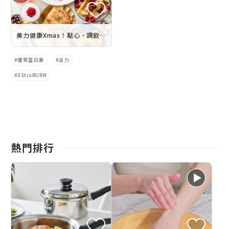
美力健康Xmas！點心、調飲輕鬆上桌 你就是聖誕派對王
優質蛋白素
活力
XStraBURN
熱門排行