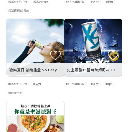
XStraBURN
XS活力飲
XStraBURN
活力
零糖
XS超燃紅橙飲
歡樂夏日 補給能量 So Easy
史上最強XS藍莓萊姆風味 12月6日強磅登場
XStraBURN
活力
XStraBURN
活力
B群
新陳代謝