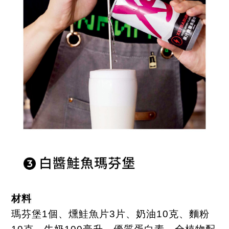
材料
瑪芬堡
1
個、燻鮭魚片
3
片、奶油
10
克、麵粉