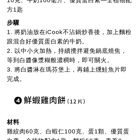
10
克、牛奶
100
毫升、優質蛋白素—全植物配
方
1
匙
步驟
1.
將奶油放在
iCook
不沾鍋炒香後，加上麵粉
跟混合好優質蛋白素的牛奶。
2.
以中小火加熱，持續攪拌避免鍋底燒焦，
等到白醬像漿糊般濃稠時，即可關火。
3.
將白醬淋在瑪芬堡上，再鋪上燻鮭魚片即
完成。
材料
雞絞肉
60
克、白蝦仁
100
克、蛋
1
顆、優質蛋