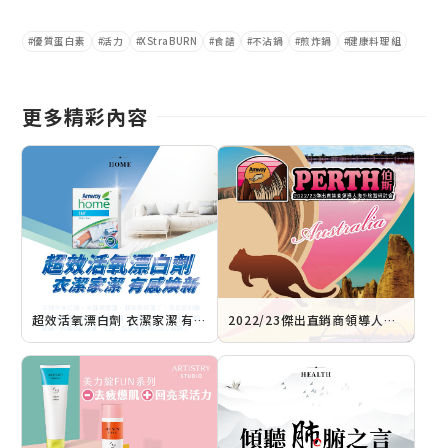
優質蛋白素
活力
XStraBURN
食譜
不沾鍋
煎炸鍋
健康料理組
更多精彩內容
超效活氧漂白劑 衣潔家潔 有感煥新
2022/23傑出直銷商領導人海外旅遊研討會 澳洲伯斯