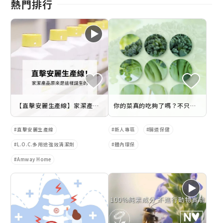
熱門排行
【直擊安麗生產線】家潔產品原來是這樣誕生的
你的菜真的吃夠了嗎？不只是便秘，連心情也與膳食纖維有關！
直擊安麗生產線
新人專區
腸道保健
L.O.C.多用途強效清潔劑
體內環保
Amway Home