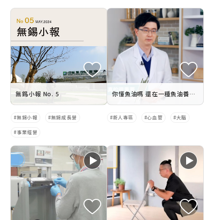
無錫小報 No. 5
你懂魚油嗎 還在一種魚油養全家？不同需求，不同比例！
無錫小報
無錫成長營
新人專區
心血管
大腦
事業經營