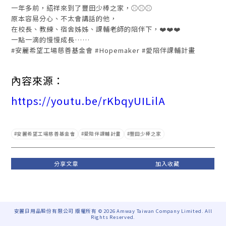
一年多前，紹祥來到了豐田少棒之家，⚾⚾⚾
原本容易分心、不太會講話的他，
在校長、教練、宿舍姊姊、課輔老師的陪伴下，❤️❤️❤️
一點一滴的慢慢成長……
#安麗希望工場慈善基金會 #Hopemaker #愛陪伴課輔計畫
內容來源：
https://youtu.be/rKbqyUILilA
安麗希望工場慈善基金會
愛陪伴課輔計畫
豐田少棒之家
安麗日用品股份有限公司 版權所有 © 2026 Amway Taiwan Company Limited. All
Rights Reserved.