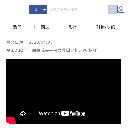
熱門
圖文
影音
刊物/快訊
發文日期：
2020/04/05
❤️因為陪伴，開始成長—台東豐田少棒之家 紹祥