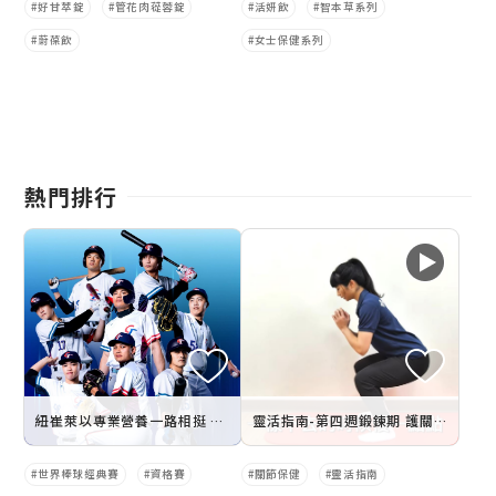
好甘萃錠
管花肉蓯蓉錠
活妍飲
智本草系列
蔚葆飲
女士保健系列
熱門排行
紐崔萊以專業營養一路相挺 中華隊晉級世界棒球經典賽
靈活指南-第四週鍛鍊期 護關運動
世界棒球經典賽
資格賽
關節保健
靈活指南