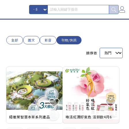
全部
圖文
影音
刊物/快訊
排序依
紐崔萊智慧本草系列產品
喚活紅潤好氣色 活妍飲4月6日上市