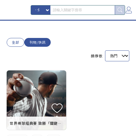
全部
刊物/快訊
排序依
世界棒球經典賽 致勝「關鍵」大揭密！