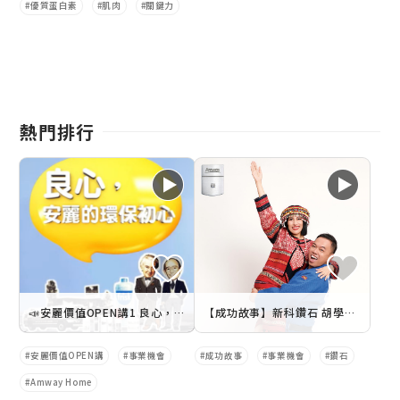
優質蛋白素
肌肉
關鍵力
熱門排行
📣安麗價值OPEN講1 良心，安麗的環保初心
【成功故事】新科鑽石 胡學芳.葉潤生
安麗價值OPEN講
事業機會
成功故事
事業機會
鑽石
Amway Home