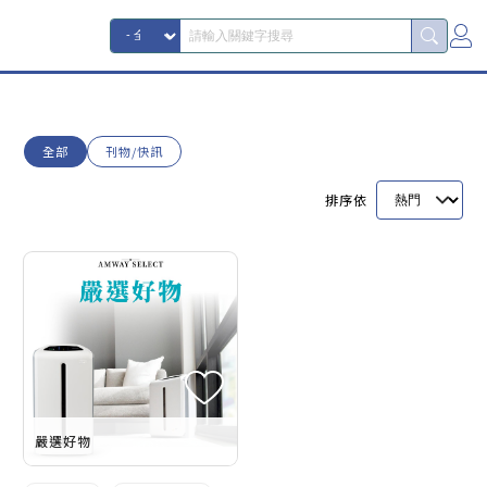
全部
刊物/快訊
排序依
嚴選好物