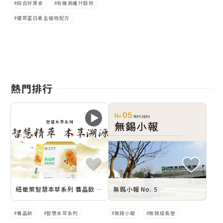
綜合好果食
有機高纖什穀粉
優質蛋白素全植物配方
熱門排行
紐崔萊智慧本草系列 養晶飲 養潤晶亮
無錫小報 No. 5
養晶飲
智慧本草系列
無錫小報
無錫成長營