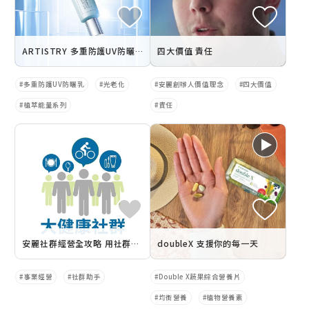
ARTISTRY 多重防護UV防曬乳
四大價值 責任
多重防護UV防曬乳
光老化
安麗創辦人價值理念
四大價值
植萃能量系列
責任
安麗社群經營全攻略 用社群增加客群
doubleX 支援你的每一天
事業經營
社群助手
Double X蔬果綜合營養片
均衡營養
植物營養素