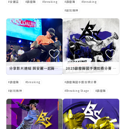
安麗盃
霹靂舞
breaking
霹靂舞
breaking
創玩精神
分享影片連結 與安麗一起舞出創玩精神
2025霹靂舞國手選拔積分賽 首站嗨翻高雄
霹靂舞
breaking
霹靂舞國手選拔積分賽
創玩精神
Breaking Stage
霹靂舞