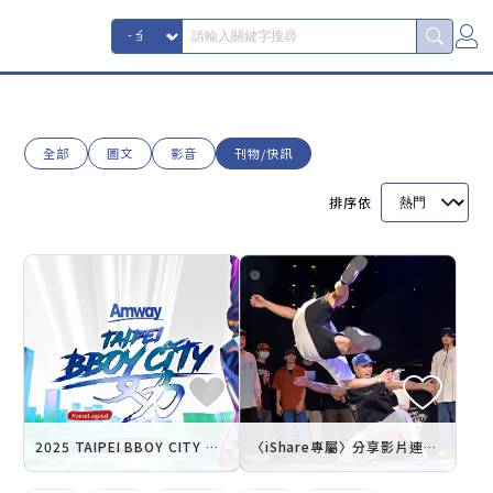
全部
圖文
影音
刊物/快訊
排序依
2025 TAIPEI BBOY CITY 安麗盃世界霹靂舞大賽 11/2台北文創熱血登場！
〈iShare專屬〉分享影片連結 與安麗一起挺Breaking