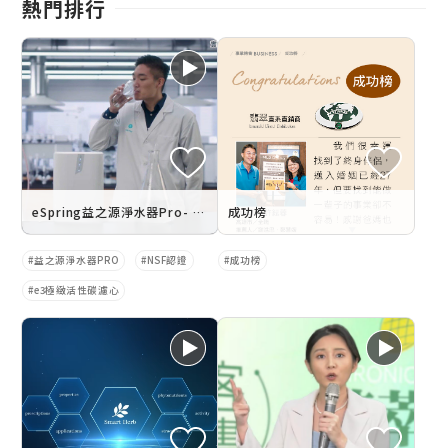
熱門排行
eSpring益之源淨水器Pro- 過濾效能大挑戰
成功榜
益之源淨水器PRO
NSF認證
成功榜
e3極緻活性碳濾心