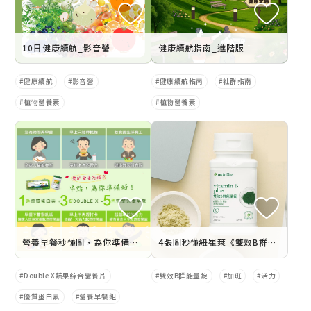
10日健康續航_影音營
健康續航指南_進階版
健康續航
影音營
健康續航指南
社群指南
植物營養素
植物營養素
營養早餐秒懂圖，為你準備好囉！
4張圖秒懂紐崔萊《雙效B群能量錠》
Double X蔬果綜合營養片
雙效B群能量錠
加班
活力
優質蛋白素
營養早餐組