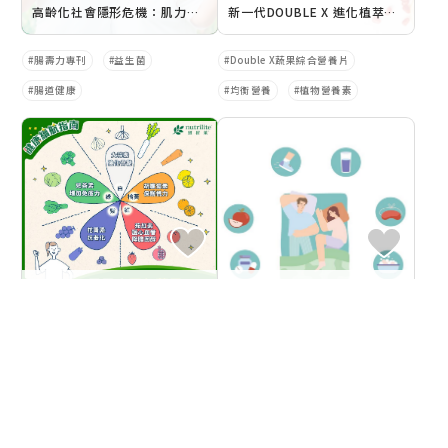
高齡化社會隱形危機：肌力流失如何削弱行動力？
新一代DOUBLE X 進化植萃力守護再升級
腸壽力專刊
益生菌
Double X蔬果綜合營養片
腸道健康
均衡營養
植物營養素
Day 5_天天吃五色蔬果，彩虹飲食營養更均衡
好睡減壓？ 這些營養素加上腸道健康 協同邁向健康長壽
健康壽命
健康續航指南
腸壽力專刊
益生菌
五色蔬果
腸道健康