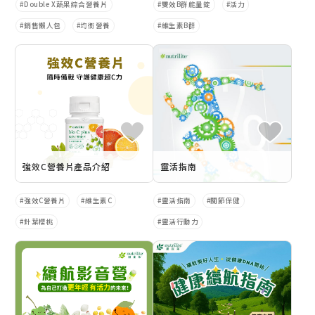
Double X蔬果綜合營養片
雙效B群能量錠
活力
銷售懶人包
均衡營養
維生素B群
強效C營養片產品介紹
靈活指南
強效C營養片
維生素C
靈活指南
關節保健
針葉櫻桃
靈活行動力