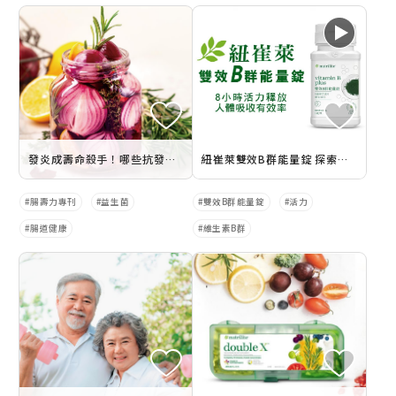
發炎成壽命殺手！哪些抗發炎植化素是天然滅火器？
紐崔萊雙效B群能量錠 探索天然螺旋藻
腸壽力專刊
益生菌
雙效B群能量錠
活力
腸道健康
維生素B群