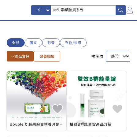
全部
圖文
影音
刊物/快訊
產品資訊
營養知識
排序依
double X 蔬果綜合營養片銷售懶人包
雙效B群能量錠產品介紹